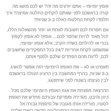
אומץ יומיומי – אתם יודעים מה זה? יש לכם מושג מה
קורה בראשכם לפני שאתם לוקחים החלטה אמיצה? איך
תלמדו לקחת החלטות כאלה ב-3 שניות?
אם חסרות לכם תשובות לאחת או יותר מהשאלות הללו,
יכול מאוד להיות שחסר לכם… אומץ! לא אומץ לקפוץ
בנג'י או להילחם בשדה הקרב, אלא אומץ יומיומי,
שמשמעו לקחת אחריות 24/7 בכל התפקידים שחשובים
לכם, לדעת מהם הפחדים שלכם ולמנף אותם.
תאמינו או לא – את האומץ היומיומי הזה אפשר להשיג
ב-3 שניות, בהרף המחשבה בין הרעיון העולה בראשכם
לבין נעיצתו בשטח לפני שיתפוגג.
ההרצאה מפצחת את אגוז האומץ היומיומי שלכם מכל
כיוון והיבט, מגדירה ומפרקת עבורכם מחדש את האומץ
לסוגיו, מורידה אותו מגובה של סיסמת גבורה אל
היומיום, שמה בפיכם טרמינולוגיה חדשה בשיח שלכם