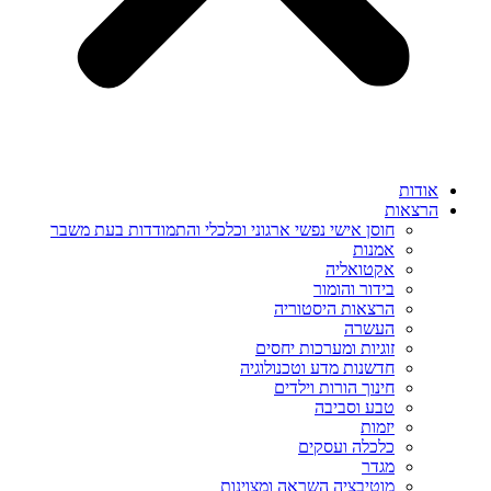
אודות
הרצאות
חוסן אישי נפשי ארגוני וכלכלי והתמודדות בעת משבר
אמנות
אקטואליה
בידור והומור
הרצאות היסטוריה
העשרה
זוגיות ומערכות יחסים
חדשנות מדע וטכנולוגיה
חינוך הורות וילדים
טבע וסביבה
יזמות
כלכלה ועסקים
מגדר
מוטיבציה השראה ומצוינות