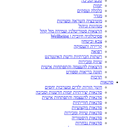
טבע וסביבה
יזמות
כלכלה ועסקים
מגדר
מוטיבציה השראה ומצוינות
מנהיגות וניהול
הרצאות סטוריטלניג ועמידה מול קהל
פסיכולוגיה חיובית ו Wellbeing
צבא וביטחון
קריירה ותעסוקה
רפואה
רשתות חברתיות ורשת האינטרנט
שיווק ומכירות
הרצאות להעצמה והתפתחות אישית
תזונה בריאות וספורט
תרבות
סדנאות
חינוך הורות ילדים ומערכות יחסים
סדנאות יצירתיות יזמות חדשנות וסביבה
סדנאות להעצמה והתפתחות אישית
סדנאות חווייתיות
סדנאות מקצועיות
סדנאות שיווק ומכירות
סדנאות היסטוריה
סדנאות נבחרות