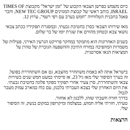
כיום משמש כפרשן הצבאי הקבוע של "זמן ישראל" מקבוצת TIMES OF
ISRAEL, כותב ראשי של קבוצת המגזינים NEW TEC GROUP, וחבר
פאנל בתכנית הטלוויזיה "חמש בערב עם רפי רשף", ערוץ 12.
מאז שירותו הצבאי כסרן בחטיבת גבעתי, ובמסגרת תפקידיו ככתב צבאי
נושאי צבא ובטחון מהווים את שגרת יומו של בר שלום.
בשנים האחרונות הוא מתמקד במחקר פרויקט הגרעין האירני, פעילות של
משמרות המהפיכה במזרח התיכון וההשפעה הגוברת של טהרן על
המציאות הגאו אסרטגית.
בישראל אתה לא באמת משתחרר מהצבא, גם אם השתחררת בפועל.
זה בערך הסיפור שלי מאז גיל 23, אז סיימתי כמעט חמש שנים בשירות
צבאי והשתחררת, סרן צעיר אחרי תפקיד מפקד פלוגה בחטיבת גבעתי.
את היום האחרון שלי בצבא העברתי בלבנון, עם כוח במארב עמוק מעבר
לגבול.
בדרך חזרה חשבתי שזהו, ללבנון לא אחזור.
טעיתי, חזרתי אליה חמוש, במצלמה ומיקרופון במקום בנשק. זה הסיפור
שלי.
הרצאות