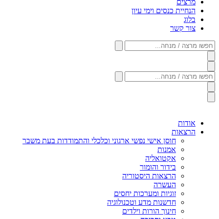
מרצים
הנחיית כנסים וימי עיון
בלוג
צור קשר
חפשו
מרצה
/
מנחה...
חפשו
מרצה
/
מנחה...
אודות
הרצאות
חוסן אישי נפשי ארגוני וכלכלי והתמודדות בעת משבר
אמנות
אקטואליה
בידור והומור
הרצאות היסטוריה
העשרה
זוגיות ומערכות יחסים
חדשנות מדע וטכנולוגיה
חינוך הורות וילדים