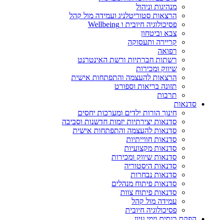
מנהיגות וניהול
הרצאות סטוריטלניג ועמידה מול קהל
פסיכולוגיה חיובית ו Wellbeing
צבא וביטחון
קריירה ותעסוקה
רפואה
רשתות חברתיות ורשת האינטרנט
שיווק ומכירות
הרצאות להעצמה והתפתחות אישית
תזונה בריאות וספורט
תרבות
סדנאות
חינוך הורות ילדים ומערכות יחסים
סדנאות יצירתיות יזמות חדשנות וסביבה
סדנאות להעצמה והתפתחות אישית
סדנאות חווייתיות
סדנאות מקצועיות
סדנאות שיווק ומכירות
סדנאות היסטוריה
סדנאות נבחרות
סדנאות פיתוח מנהלים
סדנאות פיתוח צוות
עמידה מול קהל
פסיכולוגיה חיובית
הפקת כנסים וימי עיון