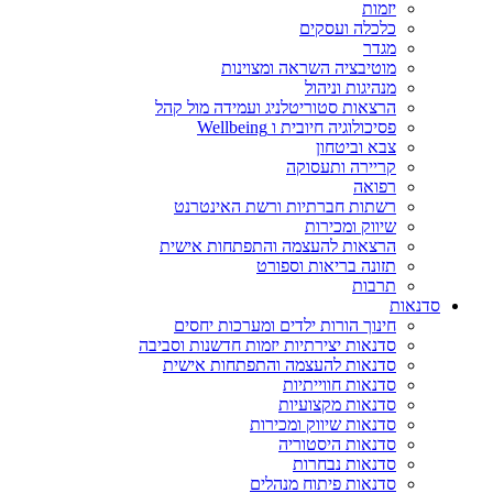
יזמות
כלכלה ועסקים
מגדר
מוטיבציה השראה ומצוינות
מנהיגות וניהול
הרצאות סטוריטלניג ועמידה מול קהל
פסיכולוגיה חיובית ו Wellbeing
צבא וביטחון
קריירה ותעסוקה
רפואה
רשתות חברתיות ורשת האינטרנט
שיווק ומכירות
הרצאות להעצמה והתפתחות אישית
תזונה בריאות וספורט
תרבות
סדנאות
חינוך הורות ילדים ומערכות יחסים
סדנאות יצירתיות יזמות חדשנות וסביבה
סדנאות להעצמה והתפתחות אישית
סדנאות חווייתיות
סדנאות מקצועיות
סדנאות שיווק ומכירות
סדנאות היסטוריה
סדנאות נבחרות
סדנאות פיתוח מנהלים