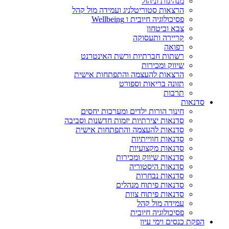
מנהיגות וניהול
הרצאות סטוריטלניג ועמידה מול קהל
פסיכולוגיה חיובית ו Wellbeing
צבא וביטחון
קריירה ותעסוקה
רפואה
רשתות חברתיות ורשת האינטרנט
שיווק ומכירות
הרצאות להעצמה והתפתחות אישית
תזונה בריאות וספורט
תרבות
סדנאות
חינוך הורות ילדים ומערכות יחסים
סדנאות יצירתיות יזמות חדשנות וסביבה
סדנאות להעצמה והתפתחות אישית
סדנאות חווייתיות
סדנאות מקצועיות
סדנאות שיווק ומכירות
סדנאות היסטוריה
סדנאות נבחרות
סדנאות פיתוח מנהלים
סדנאות פיתוח צוות
עמידה מול קהל
פסיכולוגיה חיובית
הפקת כנסים וימי עיון