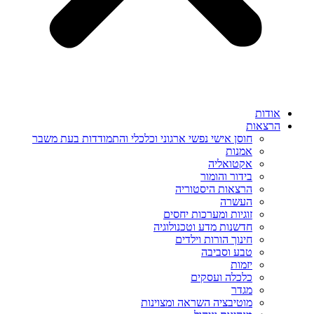
אודות
הרצאות
חוסן אישי נפשי ארגוני וכלכלי והתמודדות בעת משבר
אמנות
אקטואליה
בידור והומור
הרצאות היסטוריה
העשרה
זוגיות ומערכות יחסים
חדשנות מדע וטכנולוגיה
חינוך הורות וילדים
טבע וסביבה
יזמות
כלכלה ועסקים
מגדר
מוטיבציה השראה ומצוינות