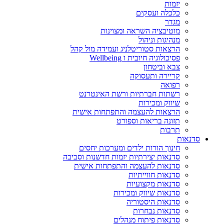
יזמות
כלכלה ועסקים
מגדר
מוטיבציה השראה ומצוינות
מנהיגות וניהול
הרצאות סטוריטלניג ועמידה מול קהל
פסיכולוגיה חיובית ו Wellbeing
צבא וביטחון
קריירה ותעסוקה
רפואה
רשתות חברתיות ורשת האינטרנט
שיווק ומכירות
הרצאות להעצמה והתפתחות אישית
תזונה בריאות וספורט
תרבות
סדנאות
חינוך הורות ילדים ומערכות יחסים
סדנאות יצירתיות יזמות חדשנות וסביבה
סדנאות להעצמה והתפתחות אישית
סדנאות חווייתיות
סדנאות מקצועיות
סדנאות שיווק ומכירות
סדנאות היסטוריה
סדנאות נבחרות
סדנאות פיתוח מנהלים