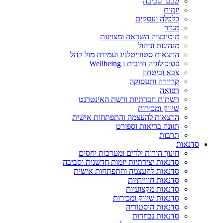
טבע וסביבה
יזמות
כלכלה ועסקים
מגדר
מוטיבציה השראה ומצוינות
מנהיגות וניהול
הרצאות סטוריטלניג ועמידה מול קהל
פסיכולוגיה חיובית ו Wellbeing
צבא וביטחון
קריירה ותעסוקה
רפואה
רשתות חברתיות ורשת האינטרנט
שיווק ומכירות
הרצאות להעצמה והתפתחות אישית
תזונה בריאות וספורט
תרבות
סדנאות
חינוך הורות ילדים ומערכות יחסים
סדנאות יצירתיות יזמות חדשנות וסביבה
סדנאות להעצמה והתפתחות אישית
סדנאות חווייתיות
סדנאות מקצועיות
סדנאות שיווק ומכירות
סדנאות היסטוריה
סדנאות נבחרות