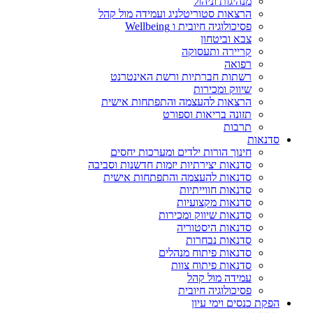
מנהיגות וניהול
הרצאות סטוריטלניג ועמידה מול קהל
פסיכולוגיה חיובית ו Wellbeing
צבא וביטחון
קריירה ותעסוקה
רפואה
רשתות חברתיות ורשת האינטרנט
שיווק ומכירות
הרצאות להעצמה והתפתחות אישית
תזונה בריאות וספורט
תרבות
סדנאות
חינוך הורות ילדים ומערכות יחסים
סדנאות יצירתיות יזמות חדשנות וסביבה
סדנאות להעצמה והתפתחות אישית
סדנאות חווייתיות
סדנאות מקצועיות
סדנאות שיווק ומכירות
סדנאות היסטוריה
סדנאות נבחרות
סדנאות פיתוח מנהלים
סדנאות פיתוח צוות
עמידה מול קהל
פסיכולוגיה חיובית
הפקת כנסים וימי עיון