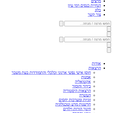
מרצים
הנחיית כנסים וימי עיון
בלוג
צור קשר
חפשו
מרצה
/
מנחה...
חפשו
מרצה
/
מנחה...
אודות
הרצאות
חוסן אישי נפשי ארגוני וכלכלי והתמודדות בעת משבר
אמנות
אקטואליה
בידור והומור
הרצאות היסטוריה
העשרה
זוגיות ומערכות יחסים
חדשנות מדע וטכנולוגיה
חינוך הורות וילדים