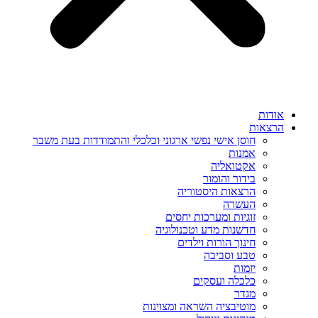
אודות
הרצאות
חוסן אישי נפשי ארגוני וכלכלי והתמודדות בעת משבר
אמנות
אקטואליה
בידור והומור
הרצאות היסטוריה
העשרה
זוגיות ומערכות יחסים
חדשנות מדע וטכנולוגיה
חינוך הורות וילדים
טבע וסביבה
יזמות
כלכלה ועסקים
מגדר
מוטיבציה השראה ומצוינות