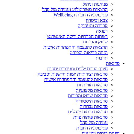
מנהיגות וניהול
הרצאות סטוריטלניג ועמידה מול קהל
פסיכולוגיה חיובית ו Wellbeing
צבא וביטחון
קריירה ותעסוקה
רפואה
רשתות חברתיות ורשת האינטרנט
שיווק ומכירות
הרצאות להעצמה והתפתחות אישית
תזונה בריאות וספורט
תרבות
סדנאות
חינוך הורות ילדים ומערכות יחסים
סדנאות יצירתיות יזמות חדשנות וסביבה
סדנאות להעצמה והתפתחות אישית
סדנאות חווייתיות
סדנאות מקצועיות
סדנאות שיווק ומכירות
סדנאות היסטוריה
סדנאות נבחרות
סדנאות פיתוח מנהלים
סדנאות פיתוח צוות
עמידה מול קהל
פסיכולוגיה חיובית
הפקת כנסים וימי עיון