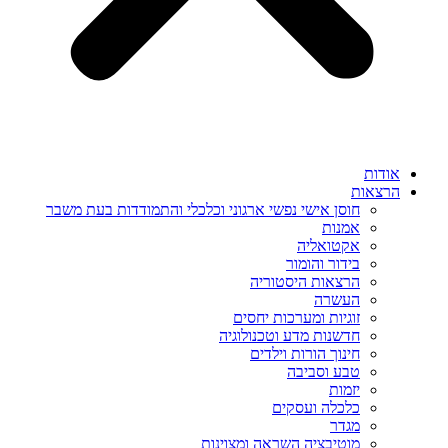
אודות
הרצאות
חוסן אישי נפשי ארגוני וכלכלי והתמודדות בעת משבר
אמנות
אקטואליה
בידור והומור
הרצאות היסטוריה
העשרה
זוגיות ומערכות יחסים
חדשנות מדע וטכנולוגיה
חינוך הורות וילדים
טבע וסביבה
יזמות
כלכלה ועסקים
מגדר
מוטיבציה השראה ומצוינות