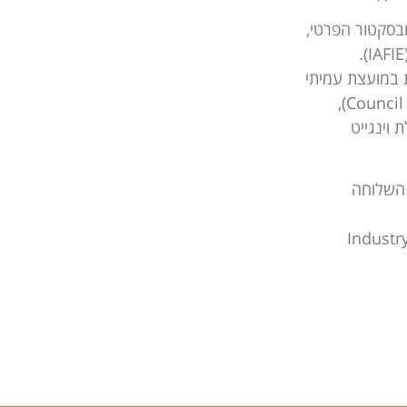
ובסקטור הפרטי,
ת במועצת עמיתי
המודיעין התחרותי (Council of Competitive Intelligence Fellows),
 וינגייט
קום גלובל וחבר מועצת המנהלים של IAFIE – השלוחה
 מערכת Competitive Intelligence Magazine ועורך Industry