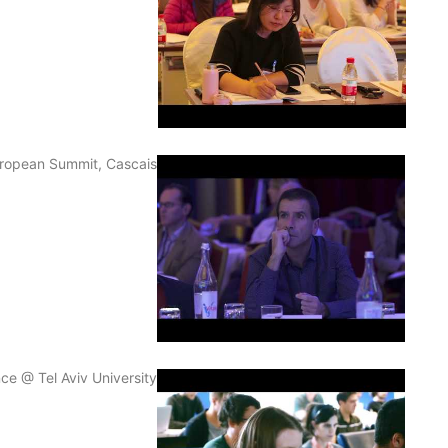
2
ropean Summit, Cascais
3
ce @ Tel Aviv University