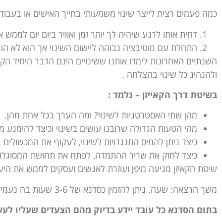
כמה פעמים רצית לייצר שינוי משמעותי בחייך האישים או בעבו
דחית אותו לרגע שיהיה לך יותר זמן ואוויר ביום יום לממש א
התחלת עם מוטיבציה גבוהה ליישום השינוי אך הוא לא הובי
השנתיים האחרונות לימדו אותנו ששינויים הינם הדבר היחיד הק
ולהנהיג כל שינוי בהצלחה .
בשיטת דרך הקאייזן – נלמד :
מהן שתי האסטרטגיות לשינוי? ומה הערך בכל אחת מהן.
מהי הטעות הגדולה שרובנו עושים בשינוי וכיצד להימנע מ
כיצד ניתן להמיס התנגדויות לשינוי, לעקוף את המכשולי
כיצד לחזק את שריר ההתמדה, לפתח את תחושת המסוגלות ו
שיטת הקאיזן מגיעה מיפן ועוזרת לאנשים ועסקים לממש את היעד
משך הרצאה: שעה. ניתן
להזמין כסדנא של 3-6 שעות בה נעמיק בעבודה אישית / צוותית בהגדרת מטרות ובניית השלבים ליישום וניהול השינוי בהצלחה)
בתום הסדנא כל עובד יידע בדיוק מהם הצעדים שעליו לעשו