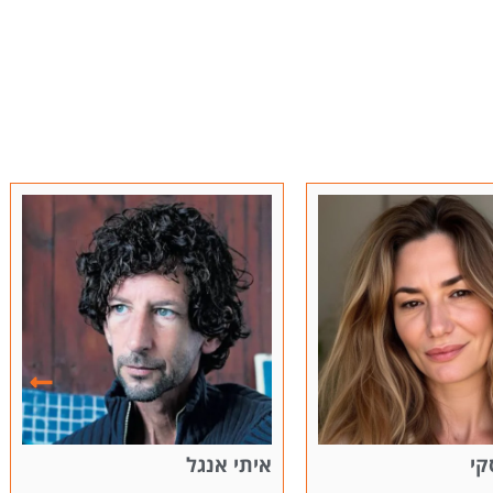
ל
שי אביבי