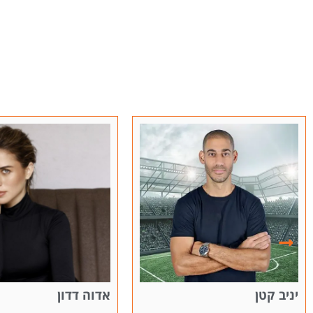
אדוה דדון
אביחי אדרעי