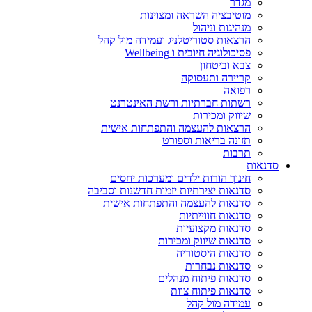
מגדר
מוטיבציה השראה ומצוינות
מנהיגות וניהול
הרצאות סטוריטלניג ועמידה מול קהל
פסיכולוגיה חיובית ו Wellbeing
צבא וביטחון
קריירה ותעסוקה
רפואה
רשתות חברתיות ורשת האינטרנט
שיווק ומכירות
הרצאות להעצמה והתפתחות אישית
תזונה בריאות וספורט
תרבות
סדנאות
חינוך הורות ילדים ומערכות יחסים
סדנאות יצירתיות יזמות חדשנות וסביבה
סדנאות להעצמה והתפתחות אישית
סדנאות חווייתיות
סדנאות מקצועיות
סדנאות שיווק ומכירות
סדנאות היסטוריה
סדנאות נבחרות
סדנאות פיתוח מנהלים
סדנאות פיתוח צוות
עמידה מול קהל