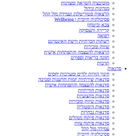
מוטיבציה השראה ומצוינות
מנהיגות וניהול
הרצאות סטוריטלניג ועמידה מול קהל
פסיכולוגיה חיובית ו Wellbeing
צבא וביטחון
קריירה ותעסוקה
רפואה
רשתות חברתיות ורשת האינטרנט
שיווק ומכירות
הרצאות להעצמה והתפתחות אישית
תזונה בריאות וספורט
תרבות
סדנאות
חינוך הורות ילדים ומערכות יחסים
סדנאות יצירתיות יזמות חדשנות וסביבה
סדנאות להעצמה והתפתחות אישית
סדנאות חווייתיות
סדנאות מקצועיות
סדנאות שיווק ומכירות
סדנאות היסטוריה
סדנאות נבחרות
סדנאות פיתוח מנהלים
סדנאות פיתוח צוות
עמידה מול קהל
פסיכולוגיה חיובית