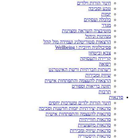
חינוך הורות וילדים
טבע וסביבה
יזמות
כלכלה ועסקים
מגדר
מוטיבציה השראה ומצוינות
מנהיגות וניהול
הרצאות סטוריטלניג ועמידה מול קהל
פסיכולוגיה חיובית ו Wellbeing
צבא וביטחון
קריירה ותעסוקה
רפואה
רשתות חברתיות ורשת האינטרנט
שיווק ומכירות
הרצאות להעצמה והתפתחות אישית
תזונה בריאות וספורט
תרבות
סדנאות
חינוך הורות ילדים ומערכות יחסים
סדנאות יצירתיות יזמות חדשנות וסביבה
סדנאות להעצמה והתפתחות אישית
סדנאות חווייתיות
סדנאות מקצועיות
סדנאות שיווק ומכירות
סדנאות היסטוריה