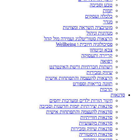
טבע וסביבה
יזמות
כלכלה ועסקים
מגדר
מוטיבציה השראה ומצוינות
מנהיגות וניהול
הרצאות סטוריטלניג ועמידה מול קהל
פסיכולוגיה חיובית ו Wellbeing
צבא וביטחון
קריירה ותעסוקה
רפואה
רשתות חברתיות ורשת האינטרנט
שיווק ומכירות
הרצאות להעצמה והתפתחות אישית
תזונה בריאות וספורט
תרבות
סדנאות
חינוך הורות ילדים ומערכות יחסים
סדנאות יצירתיות יזמות חדשנות וסביבה
סדנאות להעצמה והתפתחות אישית
סדנאות חווייתיות
סדנאות מקצועיות
סדנאות שיווק ומכירות
סדנאות היסטוריה
סדנאות נבחרות