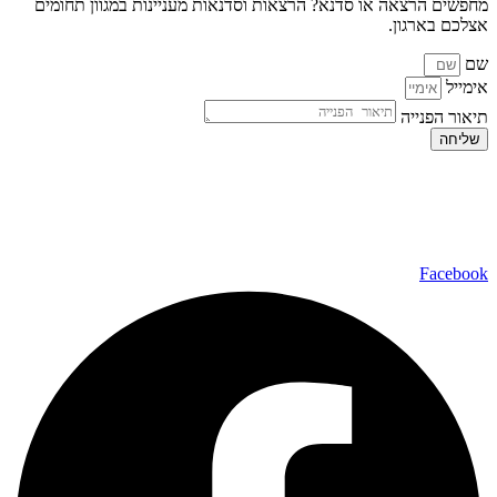
מחפשים הרצאה או סדנא? הרצאות וסדנאות מעניינות במגוון תחומים
אצלכם בארגון.
שם
אימייל
תיאור הפנייה
שליחה
כל הזכויות שמורות ל – TALK SHOWS הרצאות סדנאות חיבורים
2024 © |
מפת אתר »
|
הצהרת נגישות »
טלפון ליצירת קשר:
072-2727400
Facebook