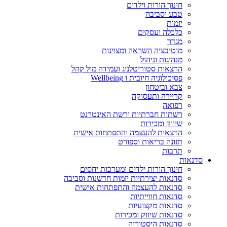
חינוך הורות וילדים
טבע וסביבה
יזמות
כלכלה ועסקים
מגדר
מוטיבציה השראה ומצוינות
מנהיגות וניהול
הרצאות סטוריטלניג ועמידה מול קהל
פסיכולוגיה חיובית ו Wellbeing
צבא וביטחון
קריירה ותעסוקה
רפואה
רשתות חברתיות ורשת האינטרנט
שיווק ומכירות
הרצאות להעצמה והתפתחות אישית
תזונה בריאות וספורט
תרבות
סדנאות
חינוך הורות ילדים ומערכות יחסים
סדנאות יצירתיות יזמות חדשנות וסביבה
סדנאות להעצמה והתפתחות אישית
סדנאות חווייתיות
סדנאות מקצועיות
סדנאות שיווק ומכירות
סדנאות היסטוריה