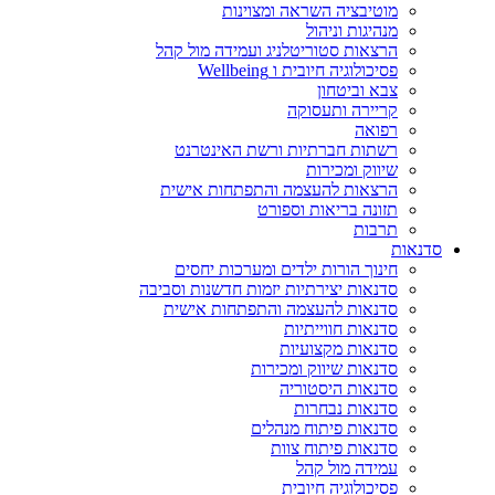
מוטיבציה השראה ומצוינות
מנהיגות וניהול
הרצאות סטוריטלניג ועמידה מול קהל
פסיכולוגיה חיובית ו Wellbeing
צבא וביטחון
קריירה ותעסוקה
רפואה
רשתות חברתיות ורשת האינטרנט
שיווק ומכירות
הרצאות להעצמה והתפתחות אישית
תזונה בריאות וספורט
תרבות
סדנאות
חינוך הורות ילדים ומערכות יחסים
סדנאות יצירתיות יזמות חדשנות וסביבה
סדנאות להעצמה והתפתחות אישית
סדנאות חווייתיות
סדנאות מקצועיות
סדנאות שיווק ומכירות
סדנאות היסטוריה
סדנאות נבחרות
סדנאות פיתוח מנהלים
סדנאות פיתוח צוות
עמידה מול קהל
פסיכולוגיה חיובית