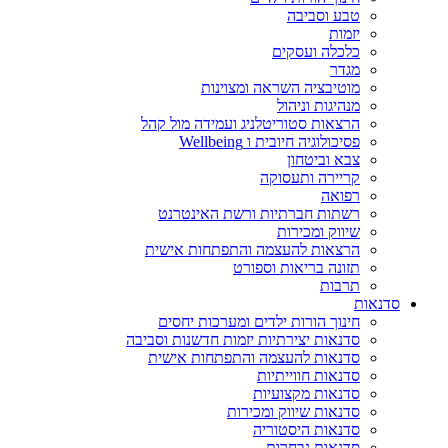
טבע וסביבה
יזמות
כלכלה ועסקים
מגדר
מוטיבציה השראה ומצוינות
מנהיגות וניהול
הרצאות סטוריטלניג ועמידה מול קהל
פסיכולוגיה חיובית ו Wellbeing
צבא וביטחון
קריירה ותעסוקה
רפואה
רשתות חברתיות ורשת האינטרנט
שיווק ומכירות
הרצאות להעצמה והתפתחות אישית
תזונה בריאות וספורט
תרבות
סדנאות
חינוך הורות ילדים ומערכות יחסים
סדנאות יצירתיות יזמות חדשנות וסביבה
סדנאות להעצמה והתפתחות אישית
סדנאות חווייתיות
סדנאות מקצועיות
סדנאות שיווק ומכירות
סדנאות היסטוריה
סדנאות נבחרות