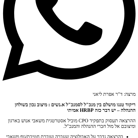
מרצה: ד"ר אפרת ליאני
ריקוד טנגו מושלם בין מנכ"ל לסמנכ"ל א.נשים : מיצוב נכון בשולחן
ההנהלה – יש דבר כזה HRBP אמיתי
ההרצאה תעסוק בתפקיד CPO מוביל אסטרטגית משאבי אנוש בארגון
ומיצובם אל מול חברי ההנהלה והמנכ"ל.
בהרצאה נדבר על האבולוציה שעברה ועוברת חטיבת/גוף משאבי