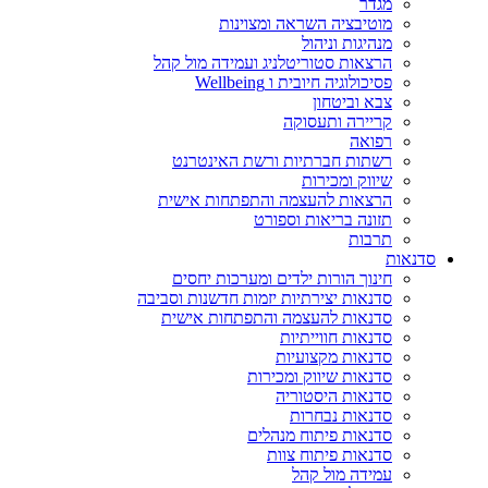
מגדר
מוטיבציה השראה ומצוינות
מנהיגות וניהול
הרצאות סטוריטלניג ועמידה מול קהל
פסיכולוגיה חיובית ו Wellbeing
צבא וביטחון
קריירה ותעסוקה
רפואה
רשתות חברתיות ורשת האינטרנט
שיווק ומכירות
הרצאות להעצמה והתפתחות אישית
תזונה בריאות וספורט
תרבות
סדנאות
חינוך הורות ילדים ומערכות יחסים
סדנאות יצירתיות יזמות חדשנות וסביבה
סדנאות להעצמה והתפתחות אישית
סדנאות חווייתיות
סדנאות מקצועיות
סדנאות שיווק ומכירות
סדנאות היסטוריה
סדנאות נבחרות
סדנאות פיתוח מנהלים
סדנאות פיתוח צוות
עמידה מול קהל