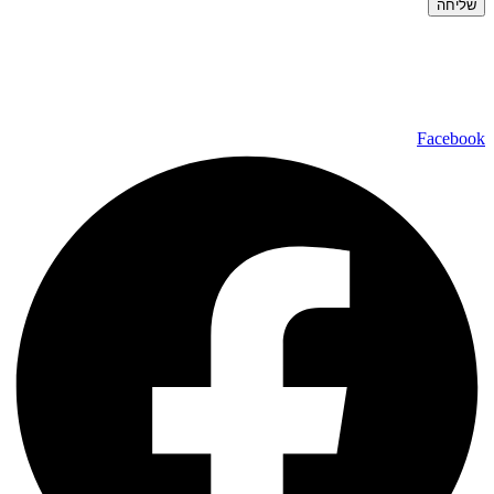
שליחה
כל הזכויות שמורות ל – TALK SHOWS הרצאות סדנאות חיבורים
2024 © |
מפת אתר »
|
הצהרת נגישות »
טלפון ליצירת קשר:
072-2727400
Facebook