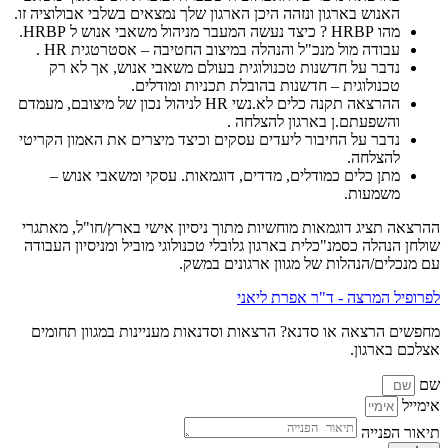
האנוש בארגון ונזהה היכן הארגון שלך נמצאים בשלבי אבולוציה זו.
מהו HRBP ? כיצד נעשה המעבר מניהול משאבי אנוש ל HRBP.
עבודה מול מנכ"ל והנהלה במיצוב החטיבה – אסטרטגית HR .
נדבר על חדשנות טכנולוגית בעולם משאבי אנוש, אך לא רק
טכנולוגית – חדשנות בהובלת תכניות ומודלים.
ההרצאה תקנה כלים לא.נשי HR לניהול נכון של מיצובם, מעמדם
והשפעתם.ן בארגון להצלחה .
נדבר על החיבור ליעדים עסקים וכיצד מיצרים את האמון הקריטי
להצלחה.
מתן כלים כמודלים, מדדים, דוגמאות. עסקי ומשאבי אנוש –
משמעות.
ההרצאה תציג דוגמאות מוחשיות מתוך ניסיון אישי בארץ/חו"ל, מאתגרי
שולחן הנהלה כסמנ"כלית בארגון גלובלי טכנולוגי מוביל ומניסיון העבודה
עם מנכלים/הנהלות של מגוון ארגונים במשק.
לפרופיל המרצה - ד"ר אפרת ליאני
מחפשים הרצאה או סדנא? הרצאות וסדנאות מעניינות במגוון תחומים
אצלכם בארגון.
שם
אימייל
תיאור הפנייה