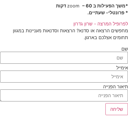
*משך הפעילות ב
– 60 דקות
zoom
* פרונטלי- שעתיים.
לפרופיל המרצה - שרון גדרון
מחפשים הרצאה או סדנא? הרצאות וסדנאות מעניינות במגוון
תחומים אצלכם בארגון.
שם
אימייל
תיאור הפנייה
שליחה
כל הזכויות שמורות ל – TALK SHOWS הרצאות סדנאות חיבורים
2024 © |
מפת אתר »
|
הצהרת נגישות »