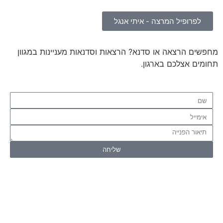
לפרופיל המרצה - איתי אנגל
מחפשים הרצאה או סדנא? הרצאות וסדנאות מעניינות במגוון
תחומים אצלכם בארגון.
שליחה
כל הזכויות שמורות ל – TALK SHOWS הרצאות סדנאות
חיבורים 2024 © |
מפת אתר »
|
הצהרת נגישות »
טלפון ליצירת קשר:
072-2727400