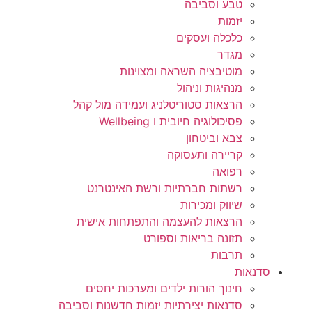
טבע וסביבה
יזמות
כלכלה ועסקים
מגדר
מוטיבציה השראה ומצוינות
מנהיגות וניהול
הרצאות סטוריטלניג ועמידה מול קהל
פסיכולוגיה חיובית ו Wellbeing
צבא וביטחון
קריירה ותעסוקה
רפואה
רשתות חברתיות ורשת האינטרנט
שיווק ומכירות
הרצאות להעצמה והתפתחות אישית
תזונה בריאות וספורט
תרבות
סדנאות
חינוך הורות ילדים ומערכות יחסים
סדנאות יצירתיות יזמות חדשנות וסביבה