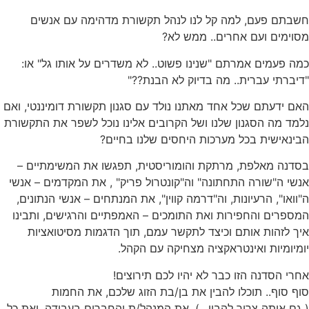
חשבתם פעם, למה קל לנו לנהל תקשורת מדהימה עם אנשים
מסוימים ועם אחרים.. ממש לא?
כמה פעמים אמרתם "שנינו פשוט.. לא משדרים על אותו גל" או:
"דיברתי עברית.. מה בדיוק לא הבנת??"
האם ידעתם שכל אחד מאתנו נולד עם סגנון תקשורת דומיננטי, ואם
נלמד מה הסגנון שלנו ושל הקרובים אלינו נוכל לשפר את התקשורת
הבינאישית בכל מערכות היחסים שלנו בחיים?
בסדנה מאלפת, מרתקת והומוריסטית, תפגשו את המשימתיים –
אנשי ה"שורה התחתונה" וה"קונטרול פריק" , את המקדמים – אנשי
ה"וואו", הרעיונות, וה"דרמה קווין", את המנתחים – אנשי הנתונים,
המספרים והחפירות
ואת התומכים – האמפתיים והרגישים, ותבינו
איך לזהות אותם וכיצד לתקשר עמם, תוך הדגמות מסיטואציות
יומיומיות ואינטראקציה מצחיקה עם הקהל.
אחרי הסדנה הזו כבר לא יהיו לכם תירוצים!
סוף סוף.. תוכלו להבין את בן/בת הזוג שלכם, את החמות
( גם אותה צריך להבין.. ), את המנהל/ת והחברים בעבודה, ואת כל