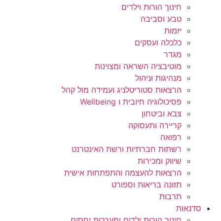
חינוך הורות וילדים
טבע וסביבה
יזמות
כלכלה ועסקים
מגדר
מוטיבציה השראה ומצוינות
מנהיגות וניהול
הרצאות סטוריטלניג ועמידה מול קהל
פסיכולוגיה חיובית ו Wellbeing
צבא וביטחון
קריירה ותעסוקה
רפואה
רשתות חברתיות ורשת האינטרנט
שיווק ומכירות
הרצאות להעצמה והתפתחות אישית
תזונה בריאות וספורט
תרבות
סדנאות
חינוך הורות ילדים ומערכות יחסים