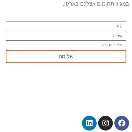
במגוון תחומים אצלכם בארגון.
שליחה
כל הזכויות שמורות ל – TALK SHOWS הרצאות סדנאות
חיבורים 2024 © |
מפת אתר »
|
הצהרת נגישות »
טלפון ליצירת קשר:
072-2727400