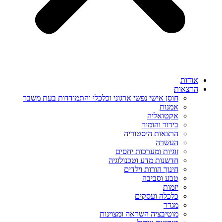
אודות
הרצאות
חוסן אישי נפשי ארגוני וכלכלי והתמודדות בעת משבר
אמנות
אקטואליה
בידור והומור
הרצאות היסטוריה
העשרה
זוגיות ומערכות יחסים
חדשנות מדע וטכנולוגיה
חינוך הורות וילדים
טבע וסביבה
יזמות
כלכלה ועסקים
מגדר
מוטיבציה השראה ומצוינות