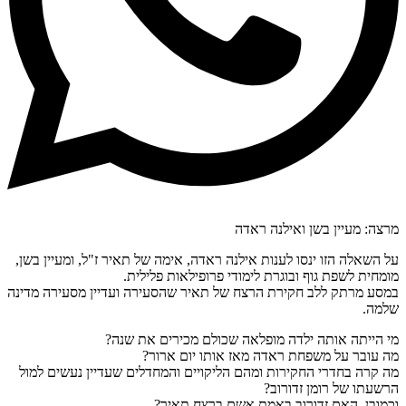
מרצה: מעיין בשן ואילנה ראדה
על השאלה הזו ינסו לענות אילנה ראדה, אימה של תאיר ז"ל, ומעיין בשן,
מומחית לשפת גוף ובוגרת לימודי פרופילאות פלילית.
במסע מרתק ללב חקירת הרצח של תאיר שהסעירה ועדיין מסעירה מדינה
שלמה.
מי הייתה אותה ילדה מופלאה שכולם מכירים את שנה?
מה עובר על משפחת ראדה מאז אותו יום ארור?
מה קרה בחדרי החקירות ומהם הליקויים והמחדלים שעדיין נעשים למול
הרשעתו של רומן זדורוב?
וכמובן, האם זדורוב באמת אשם ברצח תאיר?