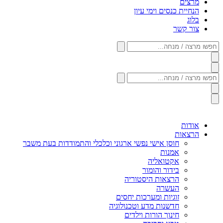
מרצים
הנחיית כנסים וימי עיון
בלוג
צור קשר
חפשו
מרצה
/
מנחה...
חפשו
מרצה
/
מנחה...
אודות
הרצאות
חוסן אישי נפשי ארגוני וכלכלי והתמודדות בעת משבר
אמנות
אקטואליה
בידור והומור
הרצאות היסטוריה
העשרה
זוגיות ומערכות יחסים
חדשנות מדע וטכנולוגיה
חינוך הורות וילדים