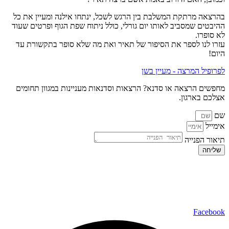
בהרצאה מרתקת המשלבת בין הרגש לשכל, ינתחו אילנה ומעיין את כל
ההיבטים שמסביב לאותו יום גורלי, כולל ניתוח שפת הגוף ופרטים שעוד
לא סופרו.
עזרו לנו לספר את הסיפור של תאיר ואת מה שלא סופר בתקשורת עד
היום!
לפרופיל המרצה - מעיין בשן
מחפשים הרצאה או סדנא? הרצאות וסדנאות מעניינות במגוון תחומים
אצלכם בארגון.
שם
אימייל
תיאור הפנייה
שליחה
כל הזכויות שמורות ל – TALK SHOWS הרצאות סדנאות חיבורים
2024 © |
מפת אתר »
|
הצהרת נגישות »
טלפון ליצירת קשר:
072-2727400
Facebook