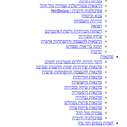
מנהיגות וניהול
הרצאות סטוריטלניג ועמידה מול קהל
פסיכולוגיה חיובית ו Wellbeing
צבא וביטחון
קריירה ותעסוקה
רפואה
רשתות חברתיות ורשת האינטרנט
שיווק ומכירות
הרצאות להעצמה והתפתחות אישית
תזונה בריאות וספורט
תרבות
סדנאות
חינוך הורות ילדים ומערכות יחסים
סדנאות יצירתיות יזמות חדשנות וסביבה
סדנאות להעצמה והתפתחות אישית
סדנאות חווייתיות
סדנאות מקצועיות
סדנאות שיווק ומכירות
סדנאות היסטוריה
סדנאות נבחרות
סדנאות פיתוח מנהלים
סדנאות פיתוח צוות
עמידה מול קהל
פסיכולוגיה חיובית
הפקת כנסים וימי עיון