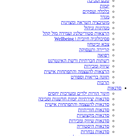
טבע וסביבה
יזמות
כלכלה ועסקים
מגדר
מוטיבציה השראה ומצוינות
מנהיגות וניהול
הרצאות סטוריטלניג ועמידה מול קהל
פסיכולוגיה חיובית ו Wellbeing
צבא וביטחון
קריירה ותעסוקה
רפואה
רשתות חברתיות ורשת האינטרנט
שיווק ומכירות
הרצאות להעצמה והתפתחות אישית
תזונה בריאות וספורט
תרבות
סדנאות
חינוך הורות ילדים ומערכות יחסים
סדנאות יצירתיות יזמות חדשנות וסביבה
סדנאות להעצמה והתפתחות אישית
סדנאות חווייתיות
סדנאות מקצועיות
סדנאות שיווק ומכירות
סדנאות היסטוריה
סדנאות נבחרות