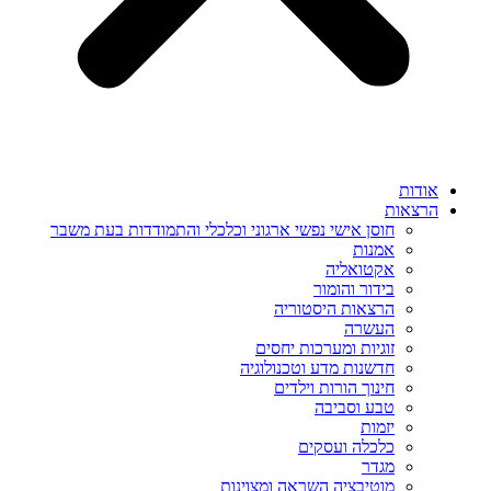
אודות
הרצאות
חוסן אישי נפשי ארגוני וכלכלי והתמודדות בעת משבר
אמנות
אקטואליה
בידור והומור
הרצאות היסטוריה
העשרה
זוגיות ומערכות יחסים
חדשנות מדע וטכנולוגיה
חינוך הורות וילדים
טבע וסביבה
יזמות
כלכלה ועסקים
מגדר
מוטיבציה השראה ומצוינות