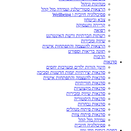
מנהיגות וניהול
הרצאות סטוריטלניג ועמידה מול קהל
פסיכולוגיה חיובית ו Wellbeing
צבא וביטחון
קריירה ותעסוקה
רפואה
רשתות חברתיות ורשת האינטרנט
שיווק ומכירות
הרצאות להעצמה והתפתחות אישית
תזונה בריאות וספורט
תרבות
סדנאות
חינוך הורות ילדים ומערכות יחסים
סדנאות יצירתיות יזמות חדשנות וסביבה
סדנאות להעצמה והתפתחות אישית
סדנאות חווייתיות
סדנאות מקצועיות
סדנאות שיווק ומכירות
סדנאות היסטוריה
סדנאות נבחרות
סדנאות פיתוח מנהלים
סדנאות פיתוח צוות
עמידה מול קהל
פסיכולוגיה חיובית
הפקת כנסים וימי עיון