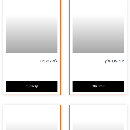
יוני זיכהולץ
לאה שנירר
קראו עוד
קראו עוד