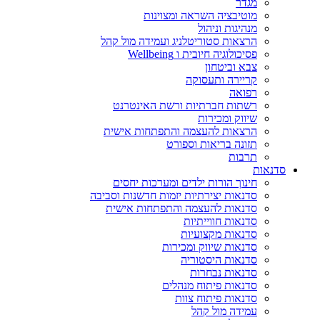
מגדר
מוטיבציה השראה ומצוינות
מנהיגות וניהול
הרצאות סטוריטלניג ועמידה מול קהל
פסיכולוגיה חיובית ו Wellbeing
צבא וביטחון
קריירה ותעסוקה
רפואה
רשתות חברתיות ורשת האינטרנט
שיווק ומכירות
הרצאות להעצמה והתפתחות אישית
תזונה בריאות וספורט
תרבות
סדנאות
חינוך הורות ילדים ומערכות יחסים
סדנאות יצירתיות יזמות חדשנות וסביבה
סדנאות להעצמה והתפתחות אישית
סדנאות חווייתיות
סדנאות מקצועיות
סדנאות שיווק ומכירות
סדנאות היסטוריה
סדנאות נבחרות
סדנאות פיתוח מנהלים
סדנאות פיתוח צוות
עמידה מול קהל