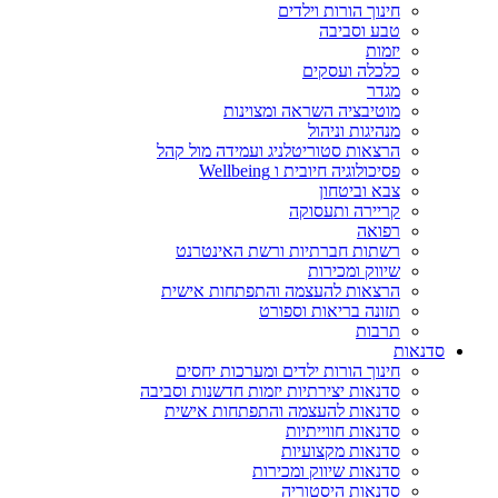
חינוך הורות וילדים
טבע וסביבה
יזמות
כלכלה ועסקים
מגדר
מוטיבציה השראה ומצוינות
מנהיגות וניהול
הרצאות סטוריטלניג ועמידה מול קהל
פסיכולוגיה חיובית ו Wellbeing
צבא וביטחון
קריירה ותעסוקה
רפואה
רשתות חברתיות ורשת האינטרנט
שיווק ומכירות
הרצאות להעצמה והתפתחות אישית
תזונה בריאות וספורט
תרבות
סדנאות
חינוך הורות ילדים ומערכות יחסים
סדנאות יצירתיות יזמות חדשנות וסביבה
סדנאות להעצמה והתפתחות אישית
סדנאות חווייתיות
סדנאות מקצועיות
סדנאות שיווק ומכירות
סדנאות היסטוריה