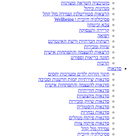
מוטיבציה השראה ומצוינות
מנהיגות וניהול
הרצאות סטוריטלניג ועמידה מול קהל
פסיכולוגיה חיובית ו Wellbeing
צבא וביטחון
קריירה ותעסוקה
רפואה
רשתות חברתיות ורשת האינטרנט
שיווק ומכירות
הרצאות להעצמה והתפתחות אישית
תזונה בריאות וספורט
תרבות
סדנאות
חינוך הורות ילדים ומערכות יחסים
סדנאות יצירתיות יזמות חדשנות וסביבה
סדנאות להעצמה והתפתחות אישית
סדנאות חווייתיות
סדנאות מקצועיות
סדנאות שיווק ומכירות
סדנאות היסטוריה
סדנאות נבחרות
סדנאות פיתוח מנהלים
סדנאות פיתוח צוות
עמידה מול קהל
פסיכולוגיה חיובית