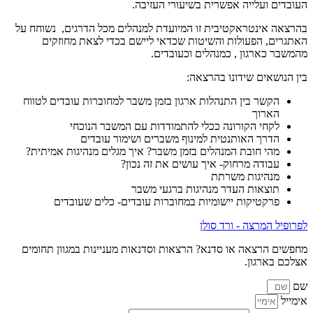
העובדים ועלייה אפשרית בשיעורי העזיבה.
בהרצאה אינטראקטיבית זו המיועדת למנהלים מכל הדרגים, נשוחח על
האתגרים, הפעולות והשיטות שכדאי ליישם בכדי לצאת מחוזקים
מהמשבר כארגון , כמנהלים וכעובדים.
בין הנושאים שידונו בהרצאה:
הקשר בין התנהלות ארגון בזמן משבר למחוברות עובדים לטווח
הארוך
לקחי הקורונה ככלי להתמודדות עם המשבר הנוכחי
הדרך האותנטית למינוף משברים ושימור עובדים
מהי חובת המנהלים בזמן משבר? איך מגלים מנהיגות אמיתית?
עבודה מרחוק- איך עושים את זה נכון?
מנהיגות משרתת
תוצאות העדר מנהיגות ברגעי משבר
פרקטיקות יישומיות במחוברות עובדים- כלים שעובדים
לפרופיל המרצה - ורד סולן
מחפשים הרצאה או סדנא? הרצאות וסדנאות מעניינות במגוון תחומים
אצלכם בארגון.
שם
אימייל