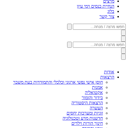
מרצים
הנחיית כנסים וימי עיון
בלוג
צור קשר
חפשו
מרצה
/
מנחה...
חפשו
מרצה
/
מנחה...
אודות
הרצאות
חוסן אישי נפשי ארגוני וכלכלי והתמודדות בעת משבר
אמנות
אקטואליה
בידור והומור
הרצאות היסטוריה
העשרה
זוגיות ומערכות יחסים
חדשנות מדע וטכנולוגיה
חינוך הורות וילדים