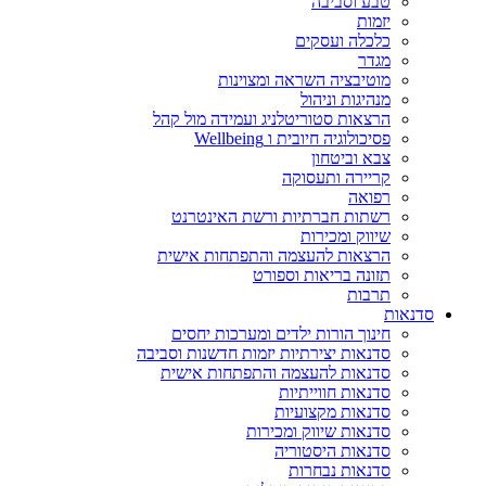
טבע וסביבה
יזמות
כלכלה ועסקים
מגדר
מוטיבציה השראה ומצוינות
מנהיגות וניהול
הרצאות סטוריטלניג ועמידה מול קהל
פסיכולוגיה חיובית ו Wellbeing
צבא וביטחון
קריירה ותעסוקה
רפואה
רשתות חברתיות ורשת האינטרנט
שיווק ומכירות
הרצאות להעצמה והתפתחות אישית
תזונה בריאות וספורט
תרבות
סדנאות
חינוך הורות ילדים ומערכות יחסים
סדנאות יצירתיות יזמות חדשנות וסביבה
סדנאות להעצמה והתפתחות אישית
סדנאות חווייתיות
סדנאות מקצועיות
סדנאות שיווק ומכירות
סדנאות היסטוריה
סדנאות נבחרות