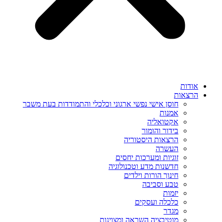
אודות
הרצאות
חוסן אישי נפשי ארגוני וכלכלי והתמודדות בעת משבר
אמנות
אקטואליה
בידור והומור
הרצאות היסטוריה
העשרה
זוגיות ומערכות יחסים
חדשנות מדע וטכנולוגיה
חינוך הורות וילדים
טבע וסביבה
יזמות
כלכלה ועסקים
מגדר
מוטיבציה השראה ומצוינות