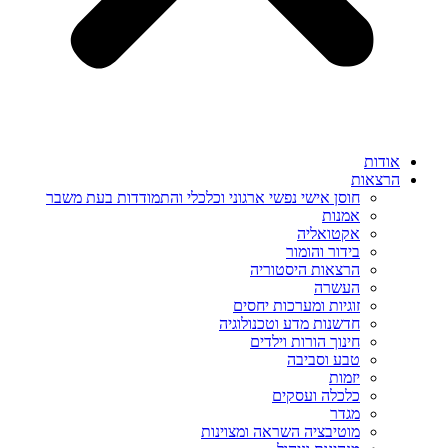
אודות
הרצאות
חוסן אישי נפשי ארגוני וכלכלי והתמודדות בעת משבר
אמנות
אקטואליה
בידור והומור
הרצאות היסטוריה
העשרה
זוגיות ומערכות יחסים
חדשנות מדע וטכנולוגיה
חינוך הורות וילדים
טבע וסביבה
יזמות
כלכלה ועסקים
מגדר
מוטיבציה השראה ומצוינות