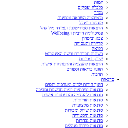
יזמות
כלכלה ועסקים
מגדר
מוטיבציה השראה ומצוינות
מנהיגות וניהול
הרצאות סטוריטלניג ועמידה מול קהל
פסיכולוגיה חיובית ו Wellbeing
צבא וביטחון
קריירה ותעסוקה
רפואה
רשתות חברתיות ורשת האינטרנט
שיווק ומכירות
הרצאות להעצמה והתפתחות אישית
תזונה בריאות וספורט
תרבות
סדנאות
חינוך הורות ילדים ומערכות יחסים
סדנאות יצירתיות יזמות חדשנות וסביבה
סדנאות להעצמה והתפתחות אישית
סדנאות חווייתיות
סדנאות מקצועיות
סדנאות שיווק ומכירות
סדנאות היסטוריה
סדנאות נבחרות
סדנאות פיתוח מנהלים