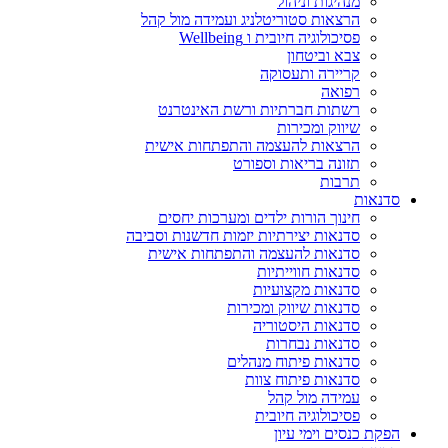
מנהיגות וניהול
הרצאות סטוריטלניג ועמידה מול קהל
פסיכולוגיה חיובית ו Wellbeing
צבא וביטחון
קריירה ותעסוקה
רפואה
רשתות חברתיות ורשת האינטרנט
שיווק ומכירות
הרצאות להעצמה והתפתחות אישית
תזונה בריאות וספורט
תרבות
סדנאות
חינוך הורות ילדים ומערכות יחסים
סדנאות יצירתיות יזמות חדשנות וסביבה
סדנאות להעצמה והתפתחות אישית
סדנאות חווייתיות
סדנאות מקצועיות
סדנאות שיווק ומכירות
סדנאות היסטוריה
סדנאות נבחרות
סדנאות פיתוח מנהלים
סדנאות פיתוח צוות
עמידה מול קהל
פסיכולוגיה חיובית
הפקת כנסים וימי עיון