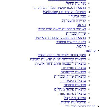
מנהיגות וניהול
הרצאות סטוריטלניג ועמידה מול קהל
פסיכולוגיה חיובית ו Wellbeing
צבא וביטחון
קריירה ותעסוקה
רפואה
רשתות חברתיות ורשת האינטרנט
שיווק ומכירות
הרצאות להעצמה והתפתחות אישית
תזונה בריאות וספורט
תרבות
סדנאות
חינוך הורות ילדים ומערכות יחסים
סדנאות יצירתיות יזמות חדשנות וסביבה
סדנאות להעצמה והתפתחות אישית
סדנאות חווייתיות
סדנאות מקצועיות
סדנאות שיווק ומכירות
סדנאות היסטוריה
סדנאות נבחרות
סדנאות פיתוח מנהלים
סדנאות פיתוח צוות
עמידה מול קהל
פסיכולוגיה חיובית
הפקת כנסים וימי עיון