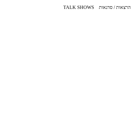
דלג
הרצאות / סדנאות TALK SHOWS
לתוכן