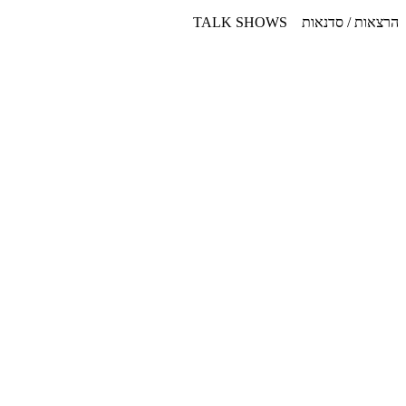
דלג
הרצאות / סדנאות TALK SHOWS
לתוכן