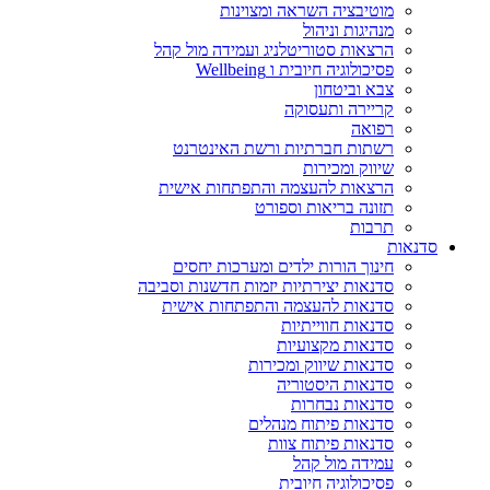
מוטיבציה השראה ומצוינות
מנהיגות וניהול
הרצאות סטוריטלניג ועמידה מול קהל
פסיכולוגיה חיובית ו Wellbeing
צבא וביטחון
קריירה ותעסוקה
רפואה
רשתות חברתיות ורשת האינטרנט
שיווק ומכירות
הרצאות להעצמה והתפתחות אישית
תזונה בריאות וספורט
תרבות
סדנאות
חינוך הורות ילדים ומערכות יחסים
סדנאות יצירתיות יזמות חדשנות וסביבה
סדנאות להעצמה והתפתחות אישית
סדנאות חווייתיות
סדנאות מקצועיות
סדנאות שיווק ומכירות
סדנאות היסטוריה
סדנאות נבחרות
סדנאות פיתוח מנהלים
סדנאות פיתוח צוות
עמידה מול קהל
פסיכולוגיה חיובית