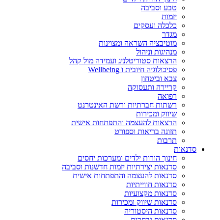
טבע וסביבה
יזמות
כלכלה ועסקים
מגדר
מוטיבציה השראה ומצוינות
מנהיגות וניהול
הרצאות סטוריטלניג ועמידה מול קהל
פסיכולוגיה חיובית ו Wellbeing
צבא וביטחון
קריירה ותעסוקה
רפואה
רשתות חברתיות ורשת האינטרנט
שיווק ומכירות
הרצאות להעצמה והתפתחות אישית
תזונה בריאות וספורט
תרבות
סדנאות
חינוך הורות ילדים ומערכות יחסים
סדנאות יצירתיות יזמות חדשנות וסביבה
סדנאות להעצמה והתפתחות אישית
סדנאות חווייתיות
סדנאות מקצועיות
סדנאות שיווק ומכירות
סדנאות היסטוריה
סדנאות נבחרות