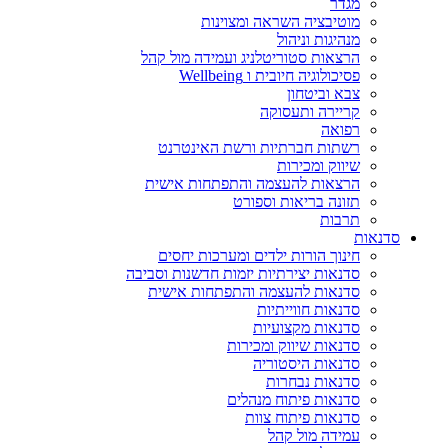
מגדר
מוטיבציה השראה ומצוינות
מנהיגות וניהול
הרצאות סטוריטלניג ועמידה מול קהל
פסיכולוגיה חיובית ו Wellbeing
צבא וביטחון
קריירה ותעסוקה
רפואה
רשתות חברתיות ורשת האינטרנט
שיווק ומכירות
הרצאות להעצמה והתפתחות אישית
תזונה בריאות וספורט
תרבות
סדנאות
חינוך הורות ילדים ומערכות יחסים
סדנאות יצירתיות יזמות חדשנות וסביבה
סדנאות להעצמה והתפתחות אישית
סדנאות חווייתיות
סדנאות מקצועיות
סדנאות שיווק ומכירות
סדנאות היסטוריה
סדנאות נבחרות
סדנאות פיתוח מנהלים
סדנאות פיתוח צוות
עמידה מול קהל