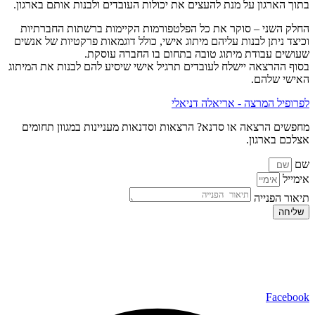
בתוך הארגון על מנת להעצים את יכולות העובדים ולבנות אותם בארגון.
החלק השני – סוקר את כל הפלטפורמות הקיימות ברשתות החברתיות
וכיצד ניתן לבנות עליהם מיתוג אישי, כולל דוגמאות פרקטיות של אנשים
שעושים עבודת מיתוג טובה בתחום בו החברה עוסקת.
בסוף ההרצאה יישלח לעובדים תרגיל אישי שיסיע להם לבנות את המיתוג
האישי שלהם.
לפרופיל המרצה - אריאלה דניאלי
מחפשים הרצאה או סדנא? הרצאות וסדנאות מעניינות במגוון תחומים
אצלכם בארגון.
שם
אימייל
תיאור הפנייה
שליחה
כל הזכויות שמורות ל – TALK SHOWS הרצאות סדנאות חיבורים
2024 © |
מפת אתר »
|
הצהרת נגישות »
טלפון ליצירת קשר:
072-2727400
Facebook