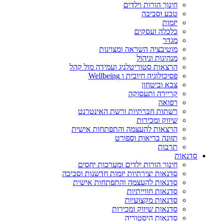
חינוך הורות וילדים
טבע וסביבה
יזמות
כלכלה ועסקים
מגדר
מוטיבציה השראה ומצוינות
מנהיגות וניהול
הרצאות סטוריטלניג ועמידה מול קהל
פסיכולוגיה חיובית ו Wellbeing
צבא וביטחון
קריירה ותעסוקה
רפואה
רשתות חברתיות ורשת האינטרנט
שיווק ומכירות
הרצאות להעצמה והתפתחות אישית
תזונה בריאות וספורט
תרבות
סדנאות
חינוך הורות ילדים ומערכות יחסים
סדנאות יצירתיות יזמות חדשנות וסביבה
סדנאות להעצמה והתפתחות אישית
סדנאות חווייתיות
סדנאות מקצועיות
סדנאות שיווק ומכירות
סדנאות היסטוריה