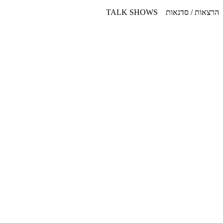
דלג
הרצאות / סדנאות TALK SHOWS
לתוכן