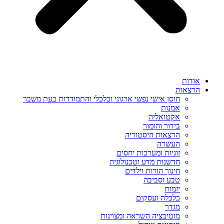
אודות
הרצאות
חוסן אישי נפשי ארגוני וכלכלי והתמודדות בעת משבר
אמנות
אקטואליה
בידור והומור
הרצאות היסטוריה
העשרה
זוגיות ומערכות יחסים
חדשנות מדע וטכנולוגיה
חינוך הורות וילדים
טבע וסביבה
יזמות
כלכלה ועסקים
מגדר
מוטיבציה השראה ומצוינות