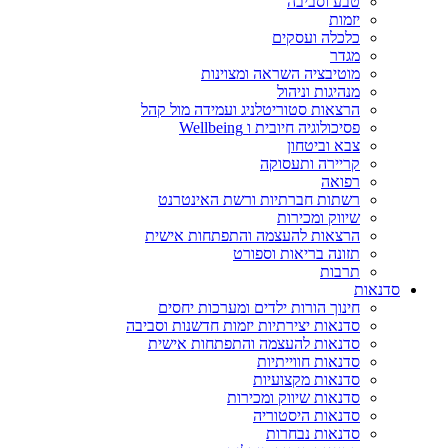
טבע וסביבה
יזמות
כלכלה ועסקים
מגדר
מוטיבציה השראה ומצוינות
מנהיגות וניהול
הרצאות סטוריטלניג ועמידה מול קהל
פסיכולוגיה חיובית ו Wellbeing
צבא וביטחון
קריירה ותעסוקה
רפואה
רשתות חברתיות ורשת האינטרנט
שיווק ומכירות
הרצאות להעצמה והתפתחות אישית
תזונה בריאות וספורט
תרבות
סדנאות
חינוך הורות ילדים ומערכות יחסים
סדנאות יצירתיות יזמות חדשנות וסביבה
סדנאות להעצמה והתפתחות אישית
סדנאות חווייתיות
סדנאות מקצועיות
סדנאות שיווק ומכירות
סדנאות היסטוריה
סדנאות נבחרות