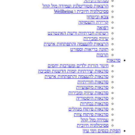
מנהיגות וניהול
הרצאות סטוריטלניג ועמידה מול קהל
פסיכולוגיה חיובית ו Wellbeing
צבא וביטחון
קריירה ותעסוקה
רפואה
רשתות חברתיות ורשת האינטרנט
שיווק ומכירות
הרצאות להעצמה והתפתחות אישית
תזונה בריאות וספורט
תרבות
סדנאות
חינוך הורות ילדים ומערכות יחסים
סדנאות יצירתיות יזמות חדשנות וסביבה
סדנאות להעצמה והתפתחות אישית
סדנאות חווייתיות
סדנאות מקצועיות
סדנאות שיווק ומכירות
סדנאות היסטוריה
סדנאות נבחרות
סדנאות פיתוח מנהלים
סדנאות פיתוח צוות
עמידה מול קהל
פסיכולוגיה חיובית
הפקת כנסים וימי עיון