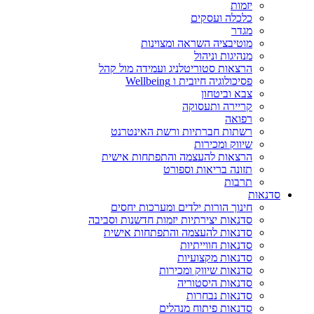
יזמות
כלכלה ועסקים
מגדר
מוטיבציה השראה ומצוינות
מנהיגות וניהול
הרצאות סטוריטלניג ועמידה מול קהל
פסיכולוגיה חיובית ו Wellbeing
צבא וביטחון
קריירה ותעסוקה
רפואה
רשתות חברתיות ורשת האינטרנט
שיווק ומכירות
הרצאות להעצמה והתפתחות אישית
תזונה בריאות וספורט
תרבות
סדנאות
חינוך הורות ילדים ומערכות יחסים
סדנאות יצירתיות יזמות חדשנות וסביבה
סדנאות להעצמה והתפתחות אישית
סדנאות חווייתיות
סדנאות מקצועיות
סדנאות שיווק ומכירות
סדנאות היסטוריה
סדנאות נבחרות
סדנאות פיתוח מנהלים