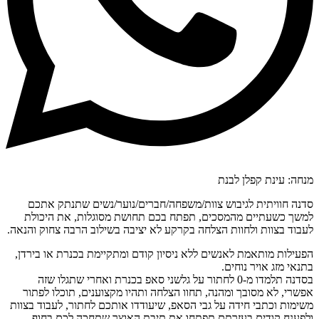
מנחה: עינת קפלן לבנת
סדנה חוויתית לגיבוש צוות/משפחה/חברים/נוער/נשים שתנתק אתכם
למשך כשעתיים מהמסכים, תפתח בכם תחושת מסוגלות, את היכולת
לעבוד בצוות ולחוות הצלחה בקרקע לא יציבה בשילוב הרבה צחוק והנאה.
הפעילות מותאמת לאנשים ללא ניסיון קודם ומתקיימת בכנרת או בירדן,
בתנאי מזג אויר נוחים.
בסדנה תלמדו מ-0 לחתור על גלשני סאפ בכנרת ואחרי שתגלו שזה
אפשרי, לא מסובך ומהנה, תחוו הצלחה ותהיו מקצוענים, תוכלו לפתור
משימות וכתבי חידה על גבי הסאפ, שיעודדו אותכם לחתור, לעבוד בצוות
ולפענח קודים בעזרתם תפתחו את תיבת האוצר שתחכה לכם בחוף.