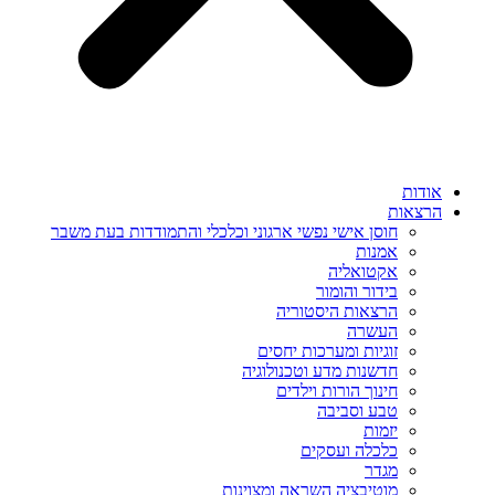
אודות
הרצאות
חוסן אישי נפשי ארגוני וכלכלי והתמודדות בעת משבר
אמנות
אקטואליה
בידור והומור
הרצאות היסטוריה
העשרה
זוגיות ומערכות יחסים
חדשנות מדע וטכנולוגיה
חינוך הורות וילדים
טבע וסביבה
יזמות
כלכלה ועסקים
מגדר
מוטיבציה השראה ומצוינות