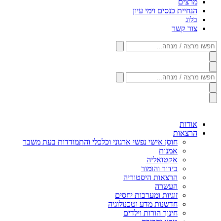
מרצים
הנחיית כנסים וימי עיון
בלוג
צור קשר
חפשו
מרצה
/
מנחה...
חפשו
מרצה
/
מנחה...
אודות
הרצאות
חוסן אישי נפשי ארגוני וכלכלי והתמודדות בעת משבר
אמנות
אקטואליה
בידור והומור
הרצאות היסטוריה
העשרה
זוגיות ומערכות יחסים
חדשנות מדע וטכנולוגיה
חינוך הורות וילדים