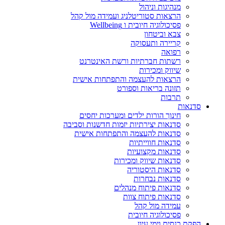
מנהיגות וניהול
הרצאות סטוריטלניג ועמידה מול קהל
פסיכולוגיה חיובית ו Wellbeing
צבא וביטחון
קריירה ותעסוקה
רפואה
רשתות חברתיות ורשת האינטרנט
שיווק ומכירות
הרצאות להעצמה והתפתחות אישית
תזונה בריאות וספורט
תרבות
סדנאות
חינוך הורות ילדים ומערכות יחסים
סדנאות יצירתיות יזמות חדשנות וסביבה
סדנאות להעצמה והתפתחות אישית
סדנאות חווייתיות
סדנאות מקצועיות
סדנאות שיווק ומכירות
סדנאות היסטוריה
סדנאות נבחרות
סדנאות פיתוח מנהלים
סדנאות פיתוח צוות
עמידה מול קהל
פסיכולוגיה חיובית
הפקת כנסים וימי עיון