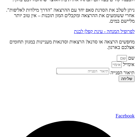
ניתן לשלב את הסדנת סאפ יחד עם ההרצאה "הדרך מילדות לאליפות".
אחרי ששומעים את ההרצאה ומקבלים המון תובנות – אין טוב יותר
מליישם במים.
לפרופיל המנחה - עינת קפלן לבנת
מחפשים הרצאה או סדנא? הרצאות וסדנאות מעניינות במגוון תחומים
אצלכם בארגון.
שם
אימייל
תיאור הפנייה
שליחה
כל הזכויות שמורות ל – TALK SHOWS הרצאות סדנאות חיבורים
2024 © |
מפת אתר »
|
הצהרת נגישות »
טלפון ליצירת קשר:
072-2727400
Facebook