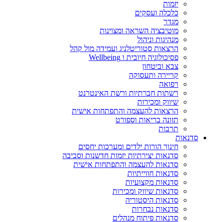
יזמות
כלכלה ועסקים
מגדר
מוטיבציה השראה ומצוינות
מנהיגות וניהול
הרצאות סטוריטלניג ועמידה מול קהל
פסיכולוגיה חיובית ו Wellbeing
צבא וביטחון
קריירה ותעסוקה
רפואה
רשתות חברתיות ורשת האינטרנט
שיווק ומכירות
הרצאות להעצמה והתפתחות אישית
תזונה בריאות וספורט
תרבות
סדנאות
חינוך הורות ילדים ומערכות יחסים
סדנאות יצירתיות יזמות חדשנות וסביבה
סדנאות להעצמה והתפתחות אישית
סדנאות חווייתיות
סדנאות מקצועיות
סדנאות שיווק ומכירות
סדנאות היסטוריה
סדנאות נבחרות
סדנאות פיתוח מנהלים