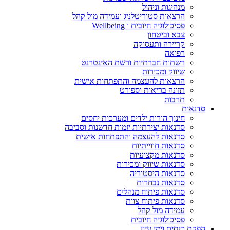
מנהיגות וניהול
הרצאות סטוריטלניג ועמידה מול קהל
פסיכולוגיה חיובית ו Wellbeing
צבא וביטחון
קריירה ותעסוקה
רפואה
רשתות חברתיות ורשת האינטרנט
שיווק ומכירות
הרצאות להעצמה והתפתחות אישית
תזונה בריאות וספורט
תרבות
סדנאות
חינוך הורות ילדים ומערכות יחסים
סדנאות יצירתיות יזמות חדשנות וסביבה
סדנאות להעצמה והתפתחות אישית
סדנאות חווייתיות
סדנאות מקצועיות
סדנאות שיווק ומכירות
סדנאות היסטוריה
סדנאות נבחרות
סדנאות פיתוח מנהלים
סדנאות פיתוח צוות
עמידה מול קהל
פסיכולוגיה חיובית
הפקת כנסים וימי עיון