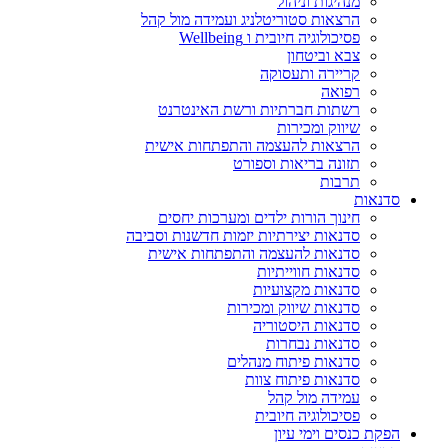
מנהיגות וניהול
הרצאות סטוריטלניג ועמידה מול קהל
פסיכולוגיה חיובית ו Wellbeing
צבא וביטחון
קריירה ותעסוקה
רפואה
רשתות חברתיות ורשת האינטרנט
שיווק ומכירות
הרצאות להעצמה והתפתחות אישית
תזונה בריאות וספורט
תרבות
סדנאות
חינוך הורות ילדים ומערכות יחסים
סדנאות יצירתיות יזמות חדשנות וסביבה
סדנאות להעצמה והתפתחות אישית
סדנאות חווייתיות
סדנאות מקצועיות
סדנאות שיווק ומכירות
סדנאות היסטוריה
סדנאות נבחרות
סדנאות פיתוח מנהלים
סדנאות פיתוח צוות
עמידה מול קהל
פסיכולוגיה חיובית
הפקת כנסים וימי עיון