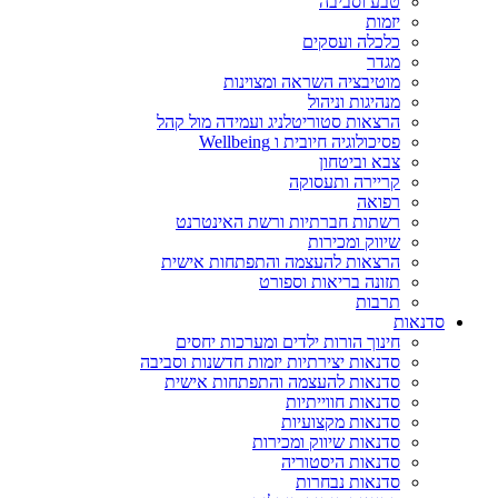
טבע וסביבה
יזמות
כלכלה ועסקים
מגדר
מוטיבציה השראה ומצוינות
מנהיגות וניהול
הרצאות סטוריטלניג ועמידה מול קהל
פסיכולוגיה חיובית ו Wellbeing
צבא וביטחון
קריירה ותעסוקה
רפואה
רשתות חברתיות ורשת האינטרנט
שיווק ומכירות
הרצאות להעצמה והתפתחות אישית
תזונה בריאות וספורט
תרבות
סדנאות
חינוך הורות ילדים ומערכות יחסים
סדנאות יצירתיות יזמות חדשנות וסביבה
סדנאות להעצמה והתפתחות אישית
סדנאות חווייתיות
סדנאות מקצועיות
סדנאות שיווק ומכירות
סדנאות היסטוריה
סדנאות נבחרות