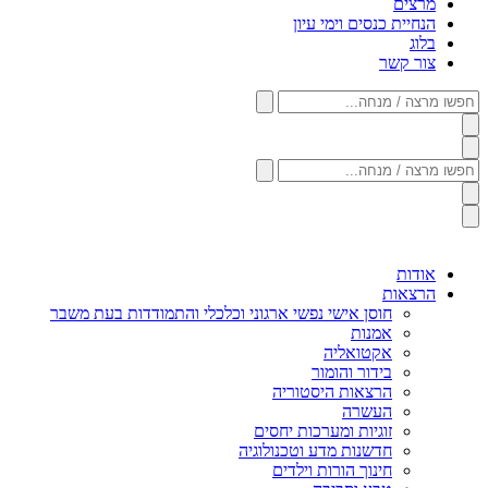
מרצים
הנחיית כנסים וימי עיון
בלוג
צור קשר
חפשו
מרצה
/
מנחה...
חפשו
מרצה
/
מנחה...
אודות
הרצאות
חוסן אישי נפשי ארגוני וכלכלי והתמודדות בעת משבר
אמנות
אקטואליה
בידור והומור
הרצאות היסטוריה
העשרה
זוגיות ומערכות יחסים
חדשנות מדע וטכנולוגיה
חינוך הורות וילדים