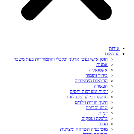
אודות
הרצאות
חוסן אישי נפשי ארגוני וכלכלי והתמודדות בעת משבר
אמנות
אקטואליה
בידור והומור
הרצאות היסטוריה
העשרה
זוגיות ומערכות יחסים
חדשנות מדע וטכנולוגיה
חינוך הורות וילדים
טבע וסביבה
יזמות
כלכלה ועסקים
מגדר
מוטיבציה השראה ומצוינות