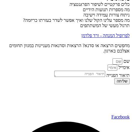
כלים פרקטיים לשיפור הפרzנטציה
מה מספרות תנועות הידיים
ניתוח צורות עמידה וישיבה
מה מספר עלינו הקול שלנו ואיך אפשר לשדר בעזרתו כריזמה?
תרגול מעשי של המשתתפים
לפרופיל המנחה - ורד פלדמן
מחפשים הרצאה או סדנא? הרצאות וסדנאות מעניינות במגוון תחומים
אצלכם בארגון.
שם
אימייל
תיאור הפנייה
שליחה
כל הזכויות שמורות ל – TALK SHOWS הרצאות סדנאות חיבורים
2024 © |
מפת אתר »
|
הצהרת נגישות »
טלפון ליצירת קשר:
072-2727400
Facebook