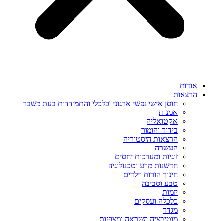
אודות
הרצאות
חוסן אישי נפשי ארגוני וכלכלי והתמודדות בעת משבר
אמנות
אקטואליה
בידור והומור
הרצאות היסטוריה
העשרה
זוגיות ומערכות יחסים
חדשנות מדע וטכנולוגיה
חינוך הורות וילדים
טבע וסביבה
יזמות
כלכלה ועסקים
מגדר
מוטיבציה השראה ומצוינות