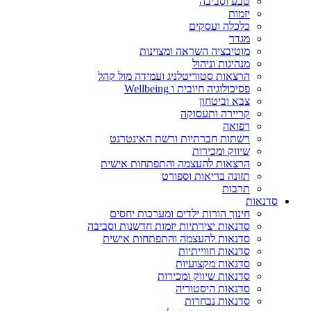
טבע וסביבה
יזמות
כלכלה ועסקים
מגדר
מוטיבציה השראה ומצוינות
מנהיגות וניהול
הרצאות סטוריטלניג ועמידה מול קהל
פסיכולוגיה חיובית ו Wellbeing
צבא וביטחון
קריירה ותעסוקה
רפואה
רשתות חברתיות ורשת האינטרנט
שיווק ומכירות
הרצאות להעצמה והתפתחות אישית
תזונה בריאות וספורט
תרבות
סדנאות
חינוך הורות ילדים ומערכות יחסים
סדנאות יצירתיות יזמות חדשנות וסביבה
סדנאות להעצמה והתפתחות אישית
סדנאות חווייתיות
סדנאות מקצועיות
סדנאות שיווק ומכירות
סדנאות היסטוריה
סדנאות נבחרות