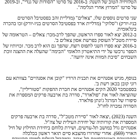
הטלוויזיה הטוב של השנה: ב-2016 על סרטו "הסודות של גנדי", וב-2019
על סרטו "המרוץ אחרי הגלימה".
שני סרטים נוספים שלו, "צאלים" (מדליית זהב בפסטיבל הסרטים
בניו-יורק) ו"סלוקי" (מדליית ארד בפסטיבל הסרטים בניו-יורק) זכו בהכרה
בינלאומית.
ב-2012 יצא לאור ספרו הראשון, שהפך לרב-מכר: צאלים – הטראומה של
סיירת מטכ"ל העוסק בפרשת אסון צאלים ב'.
ב-2016 יצא ספרו השני לתפוס רוצח, שהפך גם הוא לרב מכר. זכויותיו של
הספר נרכשו על ידי התיאטרון הלאומי "הבימה" שהעלה את ההצגה זוכת
השבחים "סיבת המוות אינה ידועה".
בנוסף, מגיש אסנהיים את תכנית הרדיו "קובן את אסנהיים" בצוותא עם
רוני קובן בכאן רשת ב'.
בספטמבר 2020 הקים אסנהיים את חברת ההפקות "סטוריליין",
שהוציאה לאור את "פולארד", סדרה בת ארבעה פרקים המספרת את
סיפורו של המרגל ג'ונתן פולארד.
הסדרה נמכרה לחו"ל.
השנה (2023) ,יצאה לאור "סיירת מטכ"ל", סדרה בת ארבעה פרקים
המספרת את קורותיה של יחידת העילית של צה"ל.
אסנהיים גדל במושב תל-עדשים, ושירת כלוחם ביחידת החילוץ של חיל
האויר (669). אחרי שחרורו מהצבא סיים תואר ראשון בכלכלה
ובתקשורת באוניברסיטת תל-אביב, ובמקביל השלים לימודי תקשורת