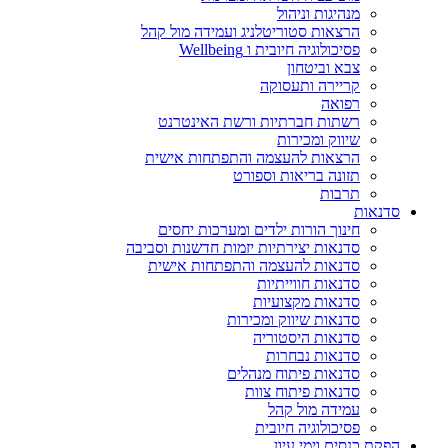
מנהיגות וניהול
הרצאות סטוריטלניג ועמידה מול קהל
פסיכולוגיה חיובית ו Wellbeing
צבא וביטחון
קריירה ותעסוקה
רפואה
רשתות חברתיות ורשת האינטרנט
שיווק ומכירות
הרצאות להעצמה והתפתחות אישית
תזונה בריאות וספורט
תרבות
סדנאות
חינוך הורות ילדים ומערכות יחסים
סדנאות יצירתיות יזמות חדשנות וסביבה
סדנאות להעצמה והתפתחות אישית
סדנאות חווייתיות
סדנאות מקצועיות
סדנאות שיווק ומכירות
סדנאות היסטוריה
סדנאות נבחרות
סדנאות פיתוח מנהלים
סדנאות פיתוח צוות
עמידה מול קהל
פסיכולוגיה חיובית
הפקת כנסים וימי עיון