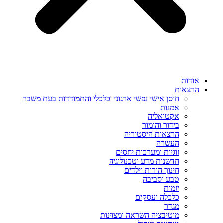
אודות
הרצאות
חוסן אישי נפשי ארגוני וכלכלי והתמודדות בעת משבר
אמנות
אקטואליה
בידור והומור
הרצאות היסטוריה
העשרה
זוגיות ומערכות יחסים
חדשנות מדע וטכנולוגיה
חינוך הורות וילדים
טבע וסביבה
יזמות
כלכלה ועסקים
מגדר
מוטיבציה השראה ומצוינות