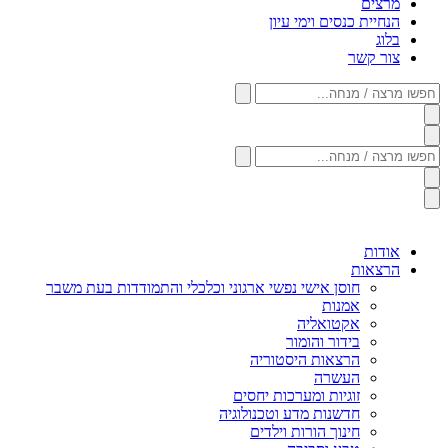
מרצים
הנחיית כנסים וימי עיון
בלוג
צור קשר
חפשו
מרצה
/
מנחה...
חפשו
מרצה
/
מנחה...
אודות
הרצאות
חוסן אישי נפשי ארגוני וכלכלי והתמודדות בעת משבר
אמנות
אקטואליה
בידור והומור
הרצאות היסטוריה
העשרה
זוגיות ומערכות יחסים
חדשנות מדע וטכנולוגיה
חינוך הורות וילדים