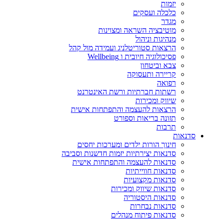
יזמות
כלכלה ועסקים
מגדר
מוטיבציה השראה ומצוינות
מנהיגות וניהול
הרצאות סטוריטלניג ועמידה מול קהל
פסיכולוגיה חיובית ו Wellbeing
צבא וביטחון
קריירה ותעסוקה
רפואה
רשתות חברתיות ורשת האינטרנט
שיווק ומכירות
הרצאות להעצמה והתפתחות אישית
תזונה בריאות וספורט
תרבות
סדנאות
חינוך הורות ילדים ומערכות יחסים
סדנאות יצירתיות יזמות חדשנות וסביבה
סדנאות להעצמה והתפתחות אישית
סדנאות חווייתיות
סדנאות מקצועיות
סדנאות שיווק ומכירות
סדנאות היסטוריה
סדנאות נבחרות
סדנאות פיתוח מנהלים