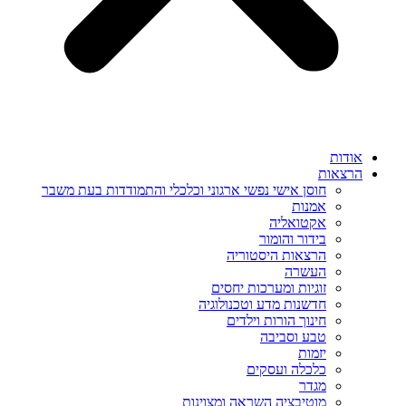
אודות
הרצאות
חוסן אישי נפשי ארגוני וכלכלי והתמודדות בעת משבר
אמנות
אקטואליה
בידור והומור
הרצאות היסטוריה
העשרה
זוגיות ומערכות יחסים
חדשנות מדע וטכנולוגיה
חינוך הורות וילדים
טבע וסביבה
יזמות
כלכלה ועסקים
מגדר
מוטיבציה השראה ומצוינות