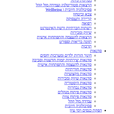
מנהיגות וניהול
הרצאות סטוריטלניג ועמידה מול קהל
פסיכולוגיה חיובית ו Wellbeing
צבא וביטחון
קריירה ותעסוקה
רפואה
רשתות חברתיות ורשת האינטרנט
שיווק ומכירות
הרצאות להעצמה והתפתחות אישית
תזונה בריאות וספורט
תרבות
סדנאות
חינוך הורות ילדים ומערכות יחסים
סדנאות יצירתיות יזמות חדשנות וסביבה
סדנאות להעצמה והתפתחות אישית
סדנאות חווייתיות
סדנאות מקצועיות
סדנאות שיווק ומכירות
סדנאות היסטוריה
סדנאות נבחרות
סדנאות פיתוח מנהלים
סדנאות פיתוח צוות
עמידה מול קהל
פסיכולוגיה חיובית
הפקת כנסים וימי עיון