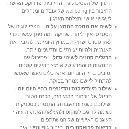
התווך של הפסיכולוגיה החיובית ופרדוקס האושר,
החיבור בין wellbeing של עובדים ומנהלים
לשגשוג אישי והצלחת הארגון.
לשים את מסכת החמצן עלינו
– הפיזיולוגיה של
הסטרס, איך לזהות שחיקה, ומה ניתן לעשות כדי
לאזן סטרס ושחיקה במרוץ היומיומי, להגביר את
האנרגיה ולהיות יצירתיים וחדשניים יותר.
הרגלים קטנים לשינוי גדול
– פסיכולוגיה
התנהגותית והמדע של אימוץ הרגלים קטנים
וטובים בחיי היום יום, ארגז כלים מעשי שאפשר
להתחיל ליישם ממחר בבוקר.
שילוב מיינדפולנס ומדיטציה בחיי היום יום
–
תרגול של נוכחות ברגע הזה, הכרת הטוב,
ושילובם בשגרות העבודה, התנסות בטכניקות
נשימה לרוגע, לפוקוס ולהעלאת האנרגיה וזיהוי
העוגנים האישיים של המשתתפים.
בריאות פרואקטיבית
: חיבור גוף ונפש ואיך