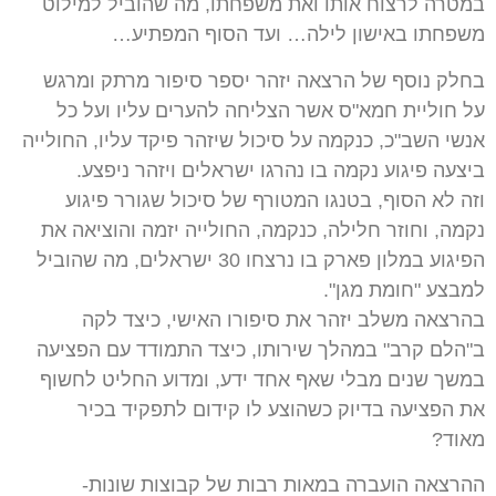
במטרה לרצוח אותו ואת משפחתו, מה שהוביל למילוט
משפחתו באישון לילה… ועד הסוף המפתיע…
בחלק נוסף של הרצאה יזהר יספר סיפור מרתק ומרגש
על חוליית חמא"ס אשר הצליחה להערים עליו ועל כל
אנשי השב"כ, כנקמה על סיכול שיזהר פיקד עליו, החולייה
ביצעה פיגוע נקמה בו נהרגו ישראלים ויזהר ניפצע.
וזה לא הסוף, בטנגו המטורף של סיכול שגורר פיגוע
נקמה, וחוזר חלילה, כנקמה, החולייה יזמה והוציאה את
הפיגוע במלון פארק בו נרצחו 30 ישראלים, מה שהוביל
למבצע "חומת מגן".
בהרצאה משלב יזהר את סיפורו האישי, כיצד לקה
ב"הלם קרב" במהלך שירותו, כיצד התמודד עם הפציעה
במשך שנים מבלי שאף אחד ידע, ומדוע החליט לחשוף
את הפציעה בדיוק כשהוצע לו קידום לתפקיד בכיר
מאוד?
ההרצאה הועברה במאות רבות של קבוצות שונות-