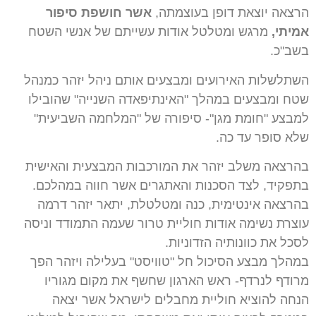
הרצאה יוצאת דופן בעוצמתה,
אשר חושפת סיפור
אמיתי,
מרגש ומטלטל אודות עשייתם של אנשי השטח
בשב"כ.
השתלשלות האירועים ומבצעים אותם ניהל יזהר כמנהל
שטח ומבצעים במהלך "האינתיפאדה השנייה" שהובילו
למבצע "חומת מגן"- סיפורה של "המלחמה השביעית"
שלא סופר עד כה.
בהרצאה משלב יזהר את המורכבות המבצעית והאישית
בתפקיד, לצד הסכנות והאתגרים אשר חווה במהלכם.
בהרצאה אינטימית, כנה ומטלטלת, יתאר יזהר דרמה
עוצרת נשימה אודות חוליית טרור שעמה התמודד וניסה
לסכל את כוונותיה הזדוניות.
במהלך מבצע הסיכול חל "טוויסט" בעלילה ויזהר הפך
מרודף לנרדף- ראש הארגון שחשף את מקום מגוריו
הנחה להוציא חוליית מחבלים לישראל אשר יצאה