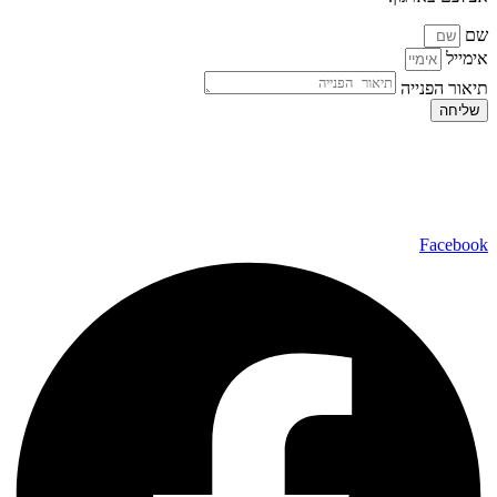
שם
אימייל
תיאור הפנייה
שליחה
כל הזכויות שמורות ל – TALK SHOWS הרצאות סדנאות חיבורים
2024 © |
מפת אתר »
|
הצהרת נגישות »
טלפון ליצירת קשר:
072-2727400
Facebook