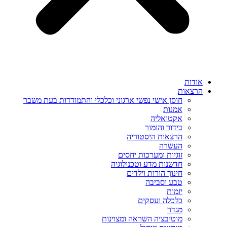
אודות
הרצאות
חוסן אישי נפשי ארגוני וכלכלי והתמודדות בעת משבר
אמנות
אקטואליה
בידור והומור
הרצאות היסטוריה
העשרה
זוגיות ומערכות יחסים
חדשנות מדע וטכנולוגיה
חינוך הורות וילדים
טבע וסביבה
יזמות
כלכלה ועסקים
מגדר
מוטיבציה השראה ומצוינות