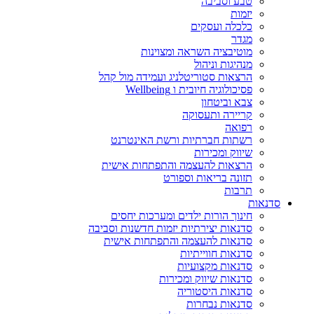
טבע וסביבה
יזמות
כלכלה ועסקים
מגדר
מוטיבציה השראה ומצוינות
מנהיגות וניהול
הרצאות סטוריטלניג ועמידה מול קהל
פסיכולוגיה חיובית ו Wellbeing
צבא וביטחון
קריירה ותעסוקה
רפואה
רשתות חברתיות ורשת האינטרנט
שיווק ומכירות
הרצאות להעצמה והתפתחות אישית
תזונה בריאות וספורט
תרבות
סדנאות
חינוך הורות ילדים ומערכות יחסים
סדנאות יצירתיות יזמות חדשנות וסביבה
סדנאות להעצמה והתפתחות אישית
סדנאות חווייתיות
סדנאות מקצועיות
סדנאות שיווק ומכירות
סדנאות היסטוריה
סדנאות נבחרות