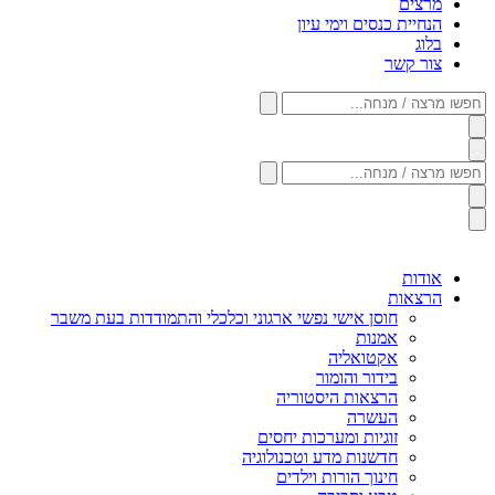
מרצים
הנחיית כנסים וימי עיון
בלוג
צור קשר
חפשו
מרצה
/
מנחה...
חפשו
מרצה
/
מנחה...
אודות
הרצאות
חוסן אישי נפשי ארגוני וכלכלי והתמודדות בעת משבר
אמנות
אקטואליה
בידור והומור
הרצאות היסטוריה
העשרה
זוגיות ומערכות יחסים
חדשנות מדע וטכנולוגיה
חינוך הורות וילדים