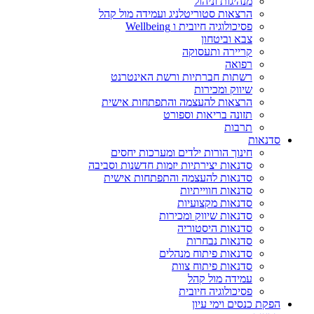
מנהיגות וניהול
הרצאות סטוריטלניג ועמידה מול קהל
פסיכולוגיה חיובית ו Wellbeing
צבא וביטחון
קריירה ותעסוקה
רפואה
רשתות חברתיות ורשת האינטרנט
שיווק ומכירות
הרצאות להעצמה והתפתחות אישית
תזונה בריאות וספורט
תרבות
סדנאות
חינוך הורות ילדים ומערכות יחסים
סדנאות יצירתיות יזמות חדשנות וסביבה
סדנאות להעצמה והתפתחות אישית
סדנאות חווייתיות
סדנאות מקצועיות
סדנאות שיווק ומכירות
סדנאות היסטוריה
סדנאות נבחרות
סדנאות פיתוח מנהלים
סדנאות פיתוח צוות
עמידה מול קהל
פסיכולוגיה חיובית
הפקת כנסים וימי עיון