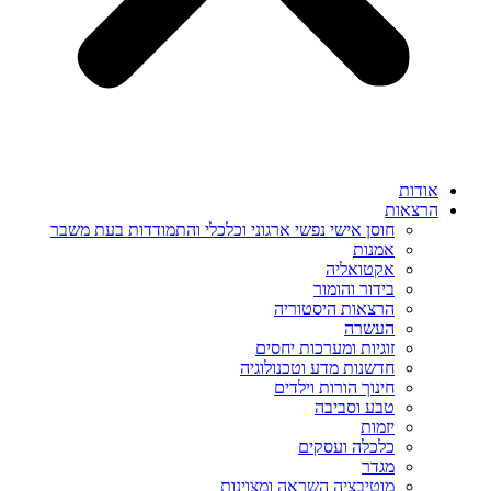
אודות
הרצאות
חוסן אישי נפשי ארגוני וכלכלי והתמודדות בעת משבר
אמנות
אקטואליה
בידור והומור
הרצאות היסטוריה
העשרה
זוגיות ומערכות יחסים
חדשנות מדע וטכנולוגיה
חינוך הורות וילדים
טבע וסביבה
יזמות
כלכלה ועסקים
מגדר
מוטיבציה השראה ומצוינות