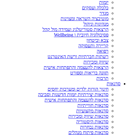
יזמות
כלכלה ועסקים
מגדר
מוטיבציה השראה ומצוינות
מנהיגות וניהול
הרצאות סטוריטלניג ועמידה מול קהל
פסיכולוגיה חיובית ו Wellbeing
צבא וביטחון
קריירה ותעסוקה
רפואה
רשתות חברתיות ורשת האינטרנט
שיווק ומכירות
הרצאות להעצמה והתפתחות אישית
תזונה בריאות וספורט
תרבות
סדנאות
חינוך הורות ילדים ומערכות יחסים
סדנאות יצירתיות יזמות חדשנות וסביבה
סדנאות להעצמה והתפתחות אישית
סדנאות חווייתיות
סדנאות מקצועיות
סדנאות שיווק ומכירות
סדנאות היסטוריה
סדנאות נבחרות
סדנאות פיתוח מנהלים