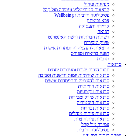
מנהיגות וניהול
הרצאות סטוריטלניג ועמידה מול קהל
פסיכולוגיה חיובית ו Wellbeing
צבא וביטחון
קריירה ותעסוקה
רפואה
רשתות חברתיות ורשת האינטרנט
שיווק ומכירות
הרצאות להעצמה והתפתחות אישית
תזונה בריאות וספורט
תרבות
סדנאות
חינוך הורות ילדים ומערכות יחסים
סדנאות יצירתיות יזמות חדשנות וסביבה
סדנאות להעצמה והתפתחות אישית
סדנאות חווייתיות
סדנאות מקצועיות
סדנאות שיווק ומכירות
סדנאות היסטוריה
סדנאות נבחרות
סדנאות פיתוח מנהלים
סדנאות פיתוח צוות
עמידה מול קהל
פסיכולוגיה חיובית
הפקת כנסים וימי עיון