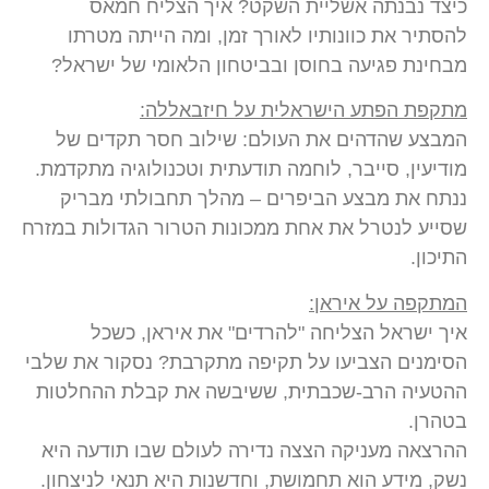
כיצד נבנתה אשליית השקט? איך הצליח חמאס
להסתיר את כוונותיו לאורך זמן, ומה הייתה מטרתו
מבחינת פגיעה בחוסן ובביטחון הלאומי של ישראל?
מתקפת הפתע הישראלית על חיזבאללה:
המבצע שהדהים את העולם: שילוב חסר תקדים של
מודיעין, סייבר, לוחמה תודעתית וטכנולוגיה מתקדמת.
ננתח את מבצע הביפרים – מהלך תחבולתי מבריק
שסייע לנטרל את אחת ממכונות הטרור הגדולות במזרח
התיכון.
המתקפה על איראן:
איך ישראל הצליחה "להרדים" את איראן, כשכל
הסימנים הצביעו על תקיפה מתקרבת? נסקור את שלבי
ההטעיה הרב-שכבתית, ששיבשה את קבלת ההחלטות
בטהרן.
ההרצאה מעניקה הצצה נדירה לעולם שבו תודעה היא
נשק, מידע הוא תחמושת, וחדשנות היא תנאי לניצחון.