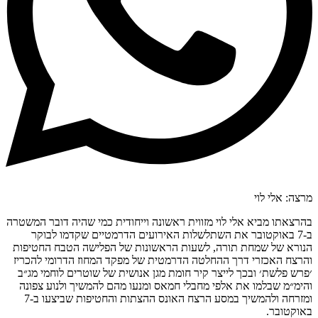
מרצה: אלי לוי
בהרצאתו מביא אלי לוי מזווית ראשונה וייחודית כמי שהיה דובר המשטרה
ב-7 באוקטובר את השתלשלות האירועים הדרמטיים שקדמו לבוקר
הנורא של שמחת תורה, לשעות הראשונות של הפלישה הטבח החטיפות
והרצח האכזרי דרך ההחלטה הדרמטית של מפקד המחוז הדרומי להכריז
׳פרש פלשת׳ ובכך לייצר קיר חומת מגן אנושית של שוטרים לוחמי מג״ב
והימ״מ שבלמו את אלפי מחבלי חמאס ומנעו מהם להמשיך ולנוע צפונה
ומזרחה ולהמשיך במסע הרצח האונס ההצתות והחטיפות שביצעו ב-7
באוקטובר.