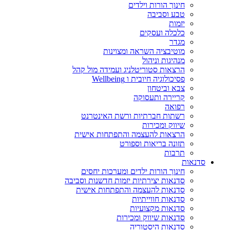
חינוך הורות וילדים
טבע וסביבה
יזמות
כלכלה ועסקים
מגדר
מוטיבציה השראה ומצוינות
מנהיגות וניהול
הרצאות סטוריטלניג ועמידה מול קהל
פסיכולוגיה חיובית ו Wellbeing
צבא וביטחון
קריירה ותעסוקה
רפואה
רשתות חברתיות ורשת האינטרנט
שיווק ומכירות
הרצאות להעצמה והתפתחות אישית
תזונה בריאות וספורט
תרבות
סדנאות
חינוך הורות ילדים ומערכות יחסים
סדנאות יצירתיות יזמות חדשנות וסביבה
סדנאות להעצמה והתפתחות אישית
סדנאות חווייתיות
סדנאות מקצועיות
סדנאות שיווק ומכירות
סדנאות היסטוריה