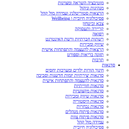
מוטיבציה השראה ומצוינות
מנהיגות וניהול
הרצאות סטוריטלניג ועמידה מול קהל
פסיכולוגיה חיובית ו Wellbeing
צבא וביטחון
קריירה ותעסוקה
רפואה
רשתות חברתיות ורשת האינטרנט
שיווק ומכירות
הרצאות להעצמה והתפתחות אישית
תזונה בריאות וספורט
תרבות
סדנאות
חינוך הורות ילדים ומערכות יחסים
סדנאות יצירתיות יזמות חדשנות וסביבה
סדנאות להעצמה והתפתחות אישית
סדנאות חווייתיות
סדנאות מקצועיות
סדנאות שיווק ומכירות
סדנאות היסטוריה
סדנאות נבחרות
סדנאות פיתוח מנהלים
סדנאות פיתוח צוות
עמידה מול קהל
פסיכולוגיה חיובית