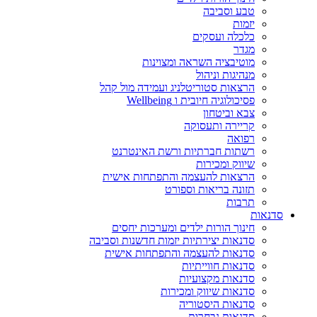
טבע וסביבה
יזמות
כלכלה ועסקים
מגדר
מוטיבציה השראה ומצוינות
מנהיגות וניהול
הרצאות סטוריטלניג ועמידה מול קהל
פסיכולוגיה חיובית ו Wellbeing
צבא וביטחון
קריירה ותעסוקה
רפואה
רשתות חברתיות ורשת האינטרנט
שיווק ומכירות
הרצאות להעצמה והתפתחות אישית
תזונה בריאות וספורט
תרבות
סדנאות
חינוך הורות ילדים ומערכות יחסים
סדנאות יצירתיות יזמות חדשנות וסביבה
סדנאות להעצמה והתפתחות אישית
סדנאות חווייתיות
סדנאות מקצועיות
סדנאות שיווק ומכירות
סדנאות היסטוריה
סדנאות נבחרות