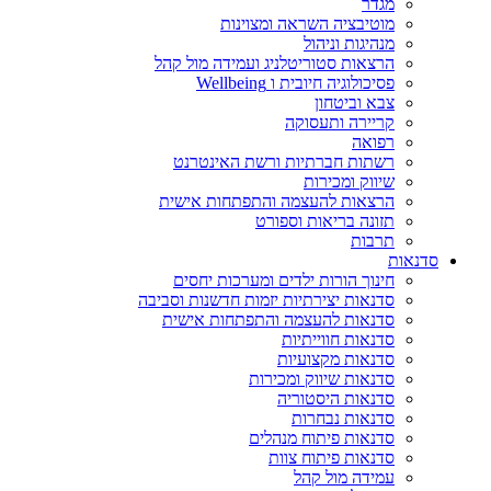
מגדר
מוטיבציה השראה ומצוינות
מנהיגות וניהול
הרצאות סטוריטלניג ועמידה מול קהל
פסיכולוגיה חיובית ו Wellbeing
צבא וביטחון
קריירה ותעסוקה
רפואה
רשתות חברתיות ורשת האינטרנט
שיווק ומכירות
הרצאות להעצמה והתפתחות אישית
תזונה בריאות וספורט
תרבות
סדנאות
חינוך הורות ילדים ומערכות יחסים
סדנאות יצירתיות יזמות חדשנות וסביבה
סדנאות להעצמה והתפתחות אישית
סדנאות חווייתיות
סדנאות מקצועיות
סדנאות שיווק ומכירות
סדנאות היסטוריה
סדנאות נבחרות
סדנאות פיתוח מנהלים
סדנאות פיתוח צוות
עמידה מול קהל