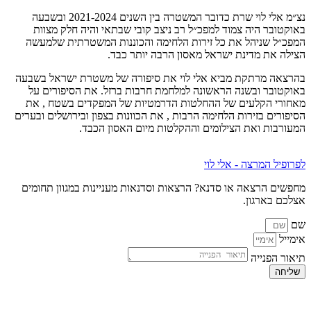
נצ״מ אלי לוי שרת כדובר המשטרה בין השנים 2021-2024 ובשבעה
באוקטובר היה צמוד למפכ״ל רב ניצב קובי שבתאי והיה חלק מצוות
המפכ״ל שניהל את כל זירות הלחימה והכוננות המשטרתית שלמעשה
הצילה את מדינת ישראל מאסון הרבה יותר כבד.
בהרצאה מרתקת מביא אלי לוי את סיפורה של משטרת ישראל בשבעה
באוקטובר ובשנה הראשונה למלחמת חרבות ברזל. את הסיפורים על
מאחורי הקלעים של ההחלטות הדרמטיות של המפקדים בשטח , את
הסיפורים בזירות הלחימה הרבות , את הכוונות בצפון ובירושלים ובערים
המעורבות ואת הצילומים וההקלטות מיום האסון הכבד.
לפרופיל המרצה - אלי לוי
מחפשים הרצאה או סדנא? הרצאות וסדנאות מעניינות במגוון תחומים
אצלכם בארגון.
שם
אימייל
תיאור הפנייה
שליחה
כל הזכויות שמורות ל – TALK SHOWS הרצאות סדנאות חיבורים
2024 © |
מפת אתר »
|
הצהרת נגישות »