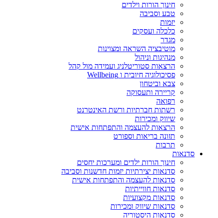
חינוך הורות וילדים
טבע וסביבה
יזמות
כלכלה ועסקים
מגדר
מוטיבציה השראה ומצוינות
מנהיגות וניהול
הרצאות סטוריטלניג ועמידה מול קהל
פסיכולוגיה חיובית ו Wellbeing
צבא וביטחון
קריירה ותעסוקה
רפואה
רשתות חברתיות ורשת האינטרנט
שיווק ומכירות
הרצאות להעצמה והתפתחות אישית
תזונה בריאות וספורט
תרבות
סדנאות
חינוך הורות ילדים ומערכות יחסים
סדנאות יצירתיות יזמות חדשנות וסביבה
סדנאות להעצמה והתפתחות אישית
סדנאות חווייתיות
סדנאות מקצועיות
סדנאות שיווק ומכירות
סדנאות היסטוריה