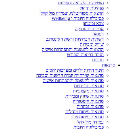
מוטיבציה השראה ומצוינות
מנהיגות וניהול
הרצאות סטוריטלניג ועמידה מול קהל
פסיכולוגיה חיובית ו Wellbeing
צבא וביטחון
קריירה ותעסוקה
רפואה
רשתות חברתיות ורשת האינטרנט
שיווק ומכירות
הרצאות להעצמה והתפתחות אישית
תזונה בריאות וספורט
תרבות
סדנאות
חינוך הורות ילדים ומערכות יחסים
סדנאות יצירתיות יזמות חדשנות וסביבה
סדנאות להעצמה והתפתחות אישית
סדנאות חווייתיות
סדנאות מקצועיות
סדנאות שיווק ומכירות
סדנאות היסטוריה
סדנאות נבחרות
סדנאות פיתוח מנהלים
סדנאות פיתוח צוות
עמידה מול קהל
פסיכולוגיה חיובית