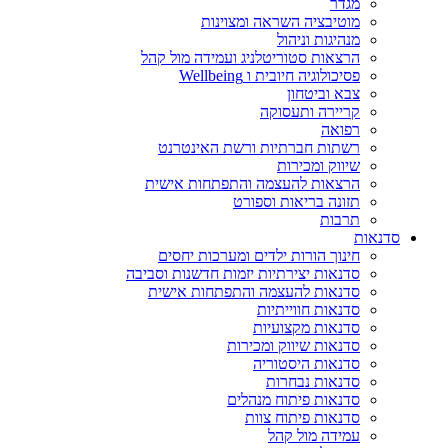
מגדר
מוטיבציה השראה ומצוינות
מנהיגות וניהול
הרצאות סטוריטלניג ועמידה מול קהל
פסיכולוגיה חיובית ו Wellbeing
צבא וביטחון
קריירה ותעסוקה
רפואה
רשתות חברתיות ורשת האינטרנט
שיווק ומכירות
הרצאות להעצמה והתפתחות אישית
תזונה בריאות וספורט
תרבות
סדנאות
חינוך הורות ילדים ומערכות יחסים
סדנאות יצירתיות יזמות חדשנות וסביבה
סדנאות להעצמה והתפתחות אישית
סדנאות חווייתיות
סדנאות מקצועיות
סדנאות שיווק ומכירות
סדנאות היסטוריה
סדנאות נבחרות
סדנאות פיתוח מנהלים
סדנאות פיתוח צוות
עמידה מול קהל