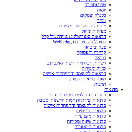
טבע וסביבה
יזמות
כלכלה ועסקים
מגדר
מוטיבציה השראה ומצוינות
מנהיגות וניהול
הרצאות סטוריטלניג ועמידה מול קהל
פסיכולוגיה חיובית ו Wellbeing
צבא וביטחון
קריירה ותעסוקה
רפואה
רשתות חברתיות ורשת האינטרנט
שיווק ומכירות
הרצאות להעצמה והתפתחות אישית
תזונה בריאות וספורט
תרבות
סדנאות
חינוך הורות ילדים ומערכות יחסים
סדנאות יצירתיות יזמות חדשנות וסביבה
סדנאות להעצמה והתפתחות אישית
סדנאות חווייתיות
סדנאות מקצועיות
סדנאות שיווק ומכירות
סדנאות היסטוריה
סדנאות נבחרות