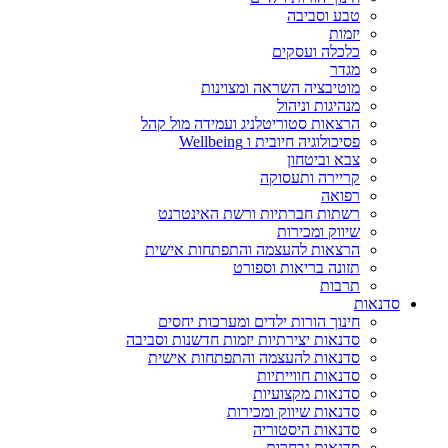
טבע וסביבה
יזמות
כלכלה ועסקים
מגדר
מוטיבציה השראה ומצוינות
מנהיגות וניהול
הרצאות סטוריטלניג ועמידה מול קהל
פסיכולוגיה חיובית ו Wellbeing
צבא וביטחון
קריירה ותעסוקה
רפואה
רשתות חברתיות ורשת האינטרנט
שיווק ומכירות
הרצאות להעצמה והתפתחות אישית
תזונה בריאות וספורט
תרבות
סדנאות
חינוך הורות ילדים ומערכות יחסים
סדנאות יצירתיות יזמות חדשנות וסביבה
סדנאות להעצמה והתפתחות אישית
סדנאות חווייתיות
סדנאות מקצועיות
סדנאות שיווק ומכירות
סדנאות היסטוריה
סדנאות נבחרות