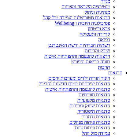
מגדר
מוטיבציה השראה ומצוינות
מנהיגות וניהול
הרצאות סטוריטלניג ועמידה מול קהל
פסיכולוגיה חיובית ו Wellbeing
צבא וביטחון
קריירה ותעסוקה
רפואה
רשתות חברתיות ורשת האינטרנט
שיווק ומכירות
הרצאות להעצמה והתפתחות אישית
תזונה בריאות וספורט
תרבות
סדנאות
חינוך הורות ילדים ומערכות יחסים
סדנאות יצירתיות יזמות חדשנות וסביבה
סדנאות להעצמה והתפתחות אישית
סדנאות חווייתיות
סדנאות מקצועיות
סדנאות שיווק ומכירות
סדנאות היסטוריה
סדנאות נבחרות
סדנאות פיתוח מנהלים
סדנאות פיתוח צוות
עמידה מול קהל