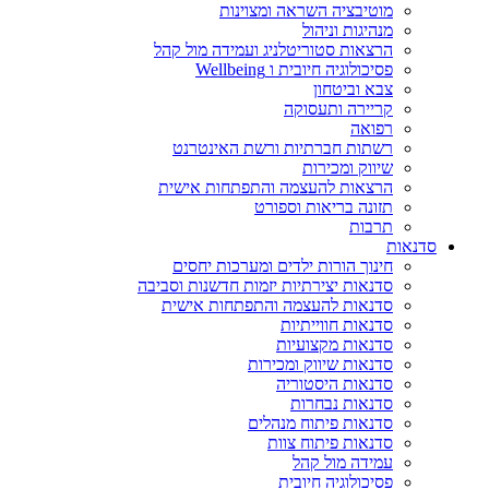
מוטיבציה השראה ומצוינות
מנהיגות וניהול
הרצאות סטוריטלניג ועמידה מול קהל
פסיכולוגיה חיובית ו Wellbeing
צבא וביטחון
קריירה ותעסוקה
רפואה
רשתות חברתיות ורשת האינטרנט
שיווק ומכירות
הרצאות להעצמה והתפתחות אישית
תזונה בריאות וספורט
תרבות
סדנאות
חינוך הורות ילדים ומערכות יחסים
סדנאות יצירתיות יזמות חדשנות וסביבה
סדנאות להעצמה והתפתחות אישית
סדנאות חווייתיות
סדנאות מקצועיות
סדנאות שיווק ומכירות
סדנאות היסטוריה
סדנאות נבחרות
סדנאות פיתוח מנהלים
סדנאות פיתוח צוות
עמידה מול קהל
פסיכולוגיה חיובית