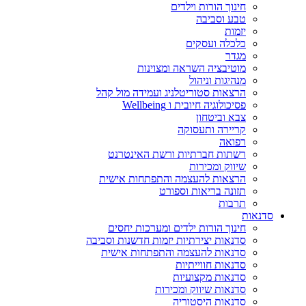
חינוך הורות וילדים
טבע וסביבה
יזמות
כלכלה ועסקים
מגדר
מוטיבציה השראה ומצוינות
מנהיגות וניהול
הרצאות סטוריטלניג ועמידה מול קהל
פסיכולוגיה חיובית ו Wellbeing
צבא וביטחון
קריירה ותעסוקה
רפואה
רשתות חברתיות ורשת האינטרנט
שיווק ומכירות
הרצאות להעצמה והתפתחות אישית
תזונה בריאות וספורט
תרבות
סדנאות
חינוך הורות ילדים ומערכות יחסים
סדנאות יצירתיות יזמות חדשנות וסביבה
סדנאות להעצמה והתפתחות אישית
סדנאות חווייתיות
סדנאות מקצועיות
סדנאות שיווק ומכירות
סדנאות היסטוריה