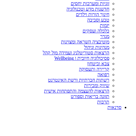
זוגיות ומערכות יחסים
חדשנות מדע וטכנולוגיה
חינוך הורות וילדים
טבע וסביבה
יזמות
כלכלה ועסקים
מגדר
מוטיבציה השראה ומצוינות
מנהיגות וניהול
הרצאות סטוריטלניג ועמידה מול קהל
פסיכולוגיה חיובית ו Wellbeing
צבא וביטחון
קריירה ותעסוקה
רפואה
רשתות חברתיות ורשת האינטרנט
שיווק ומכירות
הרצאות להעצמה והתפתחות אישית
תזונה בריאות וספורט
תרבות
סדנאות