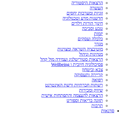
הרצאות היסטוריה
העשרה
זוגיות ומערכות יחסים
חדשנות מדע וטכנולוגיה
חינוך הורות וילדים
טבע וסביבה
יזמות
כלכלה ועסקים
מגדר
מוטיבציה השראה ומצוינות
מנהיגות וניהול
הרצאות סטוריטלניג ועמידה מול קהל
פסיכולוגיה חיובית ו Wellbeing
צבא וביטחון
קריירה ותעסוקה
רפואה
רשתות חברתיות ורשת האינטרנט
שיווק ומכירות
הרצאות להעצמה והתפתחות אישית
תזונה בריאות וספורט
תרבות
סדנאות