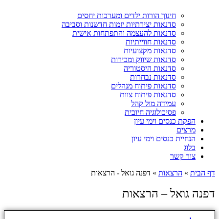
חינוך הורות ילדים ומערכות יחסים
סדנאות יצירתיות יזמות חדשנות וסביבה
סדנאות להעצמה והתפתחות אישית
סדנאות חווייתיות
סדנאות מקצועיות
סדנאות שיווק ומכירות
סדנאות היסטוריה
סדנאות נבחרות
סדנאות פיתוח מנהלים
סדנאות פיתוח צוות
עמידה מול קהל
פסיכולוגיה חיובית
הפקת כנסים וימי עיון
מרצים
הנחיית כנסים וימי עיון
בלוג
צור קשר
דף הבית
»
הרצאות
»
דפנה גואל - הרצאות
דפנה גואל – הרצאות