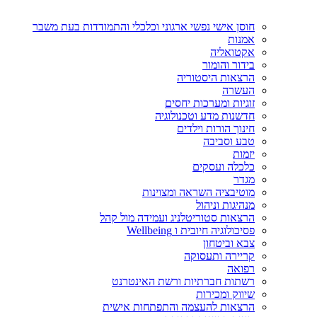
חוסן אישי נפשי ארגוני וכלכלי והתמודדות בעת משבר
אמנות
אקטואליה
בידור והומור
הרצאות היסטוריה
העשרה
זוגיות ומערכות יחסים
חדשנות מדע וטכנולוגיה
חינוך הורות וילדים
טבע וסביבה
יזמות
כלכלה ועסקים
מגדר
מוטיבציה השראה ומצוינות
מנהיגות וניהול
הרצאות סטוריטלניג ועמידה מול קהל
פסיכולוגיה חיובית ו Wellbeing
צבא וביטחון
קריירה ותעסוקה
רפואה
רשתות חברתיות ורשת האינטרנט
שיווק ומכירות
הרצאות להעצמה והתפתחות אישית