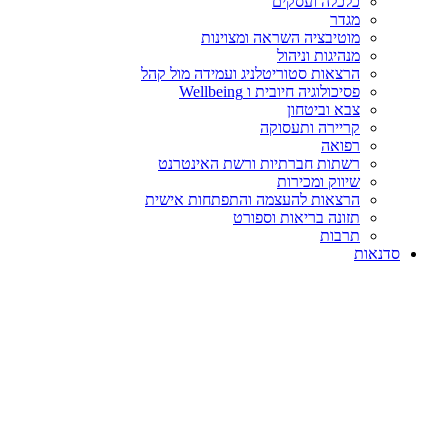
כלכלה ועסקים
מגדר
מוטיבציה השראה ומצוינות
מנהיגות וניהול
הרצאות סטוריטלניג ועמידה מול קהל
פסיכולוגיה חיובית ו Wellbeing
צבא וביטחון
קריירה ותעסוקה
רפואה
רשתות חברתיות ורשת האינטרנט
שיווק ומכירות
הרצאות להעצמה והתפתחות אישית
תזונה בריאות וספורט
תרבות
סדנאות