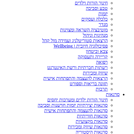
חינוך הורות וילדים
טבע וסביבה
יזמות
כלכלה ועסקים
מגדר
מוטיבציה השראה ומצוינות
מנהיגות וניהול
הרצאות סטוריטלניג ועמידה מול קהל
פסיכולוגיה חיובית ו Wellbeing
צבא וביטחון
קריירה ותעסוקה
רפואה
רשתות חברתיות ורשת האינטרנט
שיווק ומכירות
הרצאות להעצמה והתפתחות אישית
תזונה בריאות וספורט
תרבות
סדנאות
חינוך הורות ילדים ומערכות יחסים
סדנאות יצירתיות יזמות חדשנות וסביבה
סדנאות להעצמה והתפתחות אישית
סדנאות חווייתיות
סדנאות מקצועיות
סדנאות שיווק ומכירות
סדנאות היסטוריה