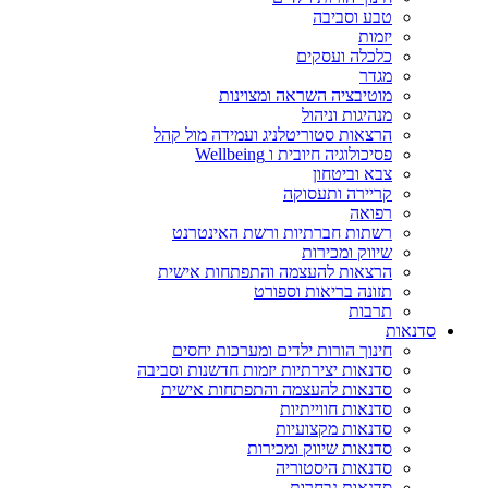
טבע וסביבה
יזמות
כלכלה ועסקים
מגדר
מוטיבציה השראה ומצוינות
מנהיגות וניהול
הרצאות סטוריטלניג ועמידה מול קהל
פסיכולוגיה חיובית ו Wellbeing
צבא וביטחון
קריירה ותעסוקה
רפואה
רשתות חברתיות ורשת האינטרנט
שיווק ומכירות
הרצאות להעצמה והתפתחות אישית
תזונה בריאות וספורט
תרבות
סדנאות
חינוך הורות ילדים ומערכות יחסים
סדנאות יצירתיות יזמות חדשנות וסביבה
סדנאות להעצמה והתפתחות אישית
סדנאות חווייתיות
סדנאות מקצועיות
סדנאות שיווק ומכירות
סדנאות היסטוריה
סדנאות נבחרות