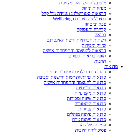
מוטיבציה השראה ומצוינות
מנהיגות וניהול
הרצאות סטוריטלניג ועמידה מול קהל
פסיכולוגיה חיובית ו Wellbeing
צבא וביטחון
קריירה ותעסוקה
רפואה
רשתות חברתיות ורשת האינטרנט
שיווק ומכירות
הרצאות להעצמה והתפתחות אישית
תזונה בריאות וספורט
תרבות
סדנאות
חינוך הורות ילדים ומערכות יחסים
סדנאות יצירתיות יזמות חדשנות וסביבה
סדנאות להעצמה והתפתחות אישית
סדנאות חווייתיות
סדנאות מקצועיות
סדנאות שיווק ומכירות
סדנאות היסטוריה
סדנאות נבחרות
סדנאות פיתוח מנהלים
סדנאות פיתוח צוות
עמידה מול קהל
פסיכולוגיה חיובית