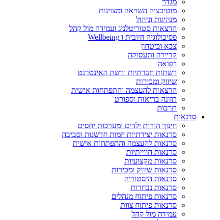
מגדר
מוטיבציה השראה ומצוינות
מנהיגות וניהול
הרצאות סטוריטלניג ועמידה מול קהל
פסיכולוגיה חיובית ו Wellbeing
צבא וביטחון
קריירה ותעסוקה
רפואה
רשתות חברתיות ורשת האינטרנט
שיווק ומכירות
הרצאות להעצמה והתפתחות אישית
תזונה בריאות וספורט
תרבות
סדנאות
חינוך הורות ילדים ומערכות יחסים
סדנאות יצירתיות יזמות חדשנות וסביבה
סדנאות להעצמה והתפתחות אישית
סדנאות חווייתיות
סדנאות מקצועיות
סדנאות שיווק ומכירות
סדנאות היסטוריה
סדנאות נבחרות
סדנאות פיתוח מנהלים
סדנאות פיתוח צוות
עמידה מול קהל