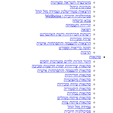
מוטיבציה השראה ומצוינות
מנהיגות וניהול
הרצאות סטוריטלניג ועמידה מול קהל
פסיכולוגיה חיובית ו Wellbeing
צבא וביטחון
קריירה ותעסוקה
רפואה
רשתות חברתיות ורשת האינטרנט
שיווק ומכירות
הרצאות להעצמה והתפתחות אישית
תזונה בריאות וספורט
תרבות
סדנאות
חינוך הורות ילדים ומערכות יחסים
סדנאות יצירתיות יזמות חדשנות וסביבה
סדנאות להעצמה והתפתחות אישית
סדנאות חווייתיות
סדנאות מקצועיות
סדנאות שיווק ומכירות
סדנאות היסטוריה
סדנאות נבחרות
סדנאות פיתוח מנהלים
סדנאות פיתוח צוות
עמידה מול קהל
פסיכולוגיה חיובית