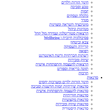
חינוך הורות וילדים
טבע וסביבה
יזמות
כלכלה ועסקים
מגדר
מוטיבציה השראה ומצוינות
מנהיגות וניהול
הרצאות סטוריטלניג ועמידה מול קהל
פסיכולוגיה חיובית ו Wellbeing
צבא וביטחון
קריירה ותעסוקה
רפואה
רשתות חברתיות ורשת האינטרנט
שיווק ומכירות
הרצאות להעצמה והתפתחות אישית
תזונה בריאות וספורט
תרבות
סדנאות
חינוך הורות ילדים ומערכות יחסים
סדנאות יצירתיות יזמות חדשנות וסביבה
סדנאות להעצמה והתפתחות אישית
סדנאות חווייתיות
סדנאות מקצועיות
סדנאות שיווק ומכירות
סדנאות היסטוריה