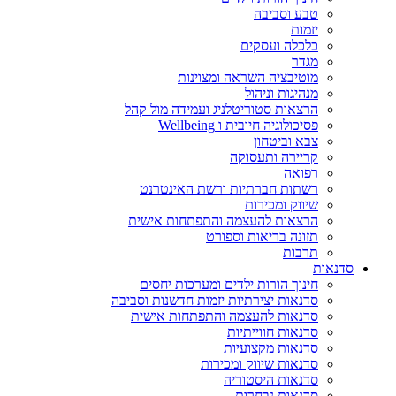
טבע וסביבה
יזמות
כלכלה ועסקים
מגדר
מוטיבציה השראה ומצוינות
מנהיגות וניהול
הרצאות סטוריטלניג ועמידה מול קהל
פסיכולוגיה חיובית ו Wellbeing
צבא וביטחון
קריירה ותעסוקה
רפואה
רשתות חברתיות ורשת האינטרנט
שיווק ומכירות
הרצאות להעצמה והתפתחות אישית
תזונה בריאות וספורט
תרבות
סדנאות
חינוך הורות ילדים ומערכות יחסים
סדנאות יצירתיות יזמות חדשנות וסביבה
סדנאות להעצמה והתפתחות אישית
סדנאות חווייתיות
סדנאות מקצועיות
סדנאות שיווק ומכירות
סדנאות היסטוריה
סדנאות נבחרות