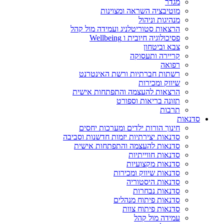
מגדר
מוטיבציה השראה ומצוינות
מנהיגות וניהול
הרצאות סטוריטלניג ועמידה מול קהל
פסיכולוגיה חיובית ו Wellbeing
צבא וביטחון
קריירה ותעסוקה
רפואה
רשתות חברתיות ורשת האינטרנט
שיווק ומכירות
הרצאות להעצמה והתפתחות אישית
תזונה בריאות וספורט
תרבות
סדנאות
חינוך הורות ילדים ומערכות יחסים
סדנאות יצירתיות יזמות חדשנות וסביבה
סדנאות להעצמה והתפתחות אישית
סדנאות חווייתיות
סדנאות מקצועיות
סדנאות שיווק ומכירות
סדנאות היסטוריה
סדנאות נבחרות
סדנאות פיתוח מנהלים
סדנאות פיתוח צוות
עמידה מול קהל