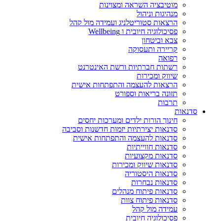
מוטיבציה השראה ומצוינות
מנהיגות וניהול
הרצאות סטוריטלניג ועמידה מול קהל
פסיכולוגיה חיובית ו Wellbeing
צבא וביטחון
קריירה ותעסוקה
רפואה
רשתות חברתיות ורשת האינטרנט
שיווק ומכירות
הרצאות להעצמה והתפתחות אישית
תזונה בריאות וספורט
תרבות
סדנאות
חינוך הורות ילדים ומערכות יחסים
סדנאות יצירתיות יזמות חדשנות וסביבה
סדנאות להעצמה והתפתחות אישית
סדנאות חווייתיות
סדנאות מקצועיות
סדנאות שיווק ומכירות
סדנאות היסטוריה
סדנאות נבחרות
סדנאות פיתוח מנהלים
סדנאות פיתוח צוות
עמידה מול קהל
פסיכולוגיה חיובית