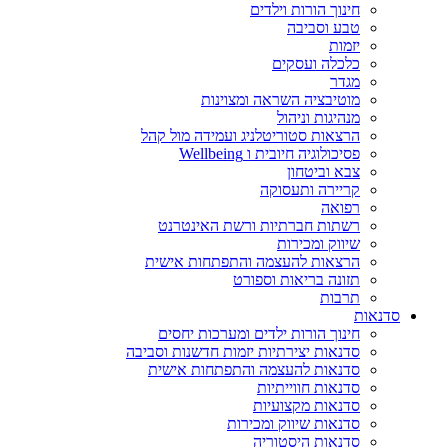
חינוך הורות וילדים
טבע וסביבה
יזמות
כלכלה ועסקים
מגדר
מוטיבציה השראה ומצוינות
מנהיגות וניהול
הרצאות סטוריטלניג ועמידה מול קהל
פסיכולוגיה חיובית ו Wellbeing
צבא וביטחון
קריירה ותעסוקה
רפואה
רשתות חברתיות ורשת האינטרנט
שיווק ומכירות
הרצאות להעצמה והתפתחות אישית
תזונה בריאות וספורט
תרבות
סדנאות
חינוך הורות ילדים ומערכות יחסים
סדנאות יצירתיות יזמות חדשנות וסביבה
סדנאות להעצמה והתפתחות אישית
סדנאות חווייתיות
סדנאות מקצועיות
סדנאות שיווק ומכירות
סדנאות היסטוריה