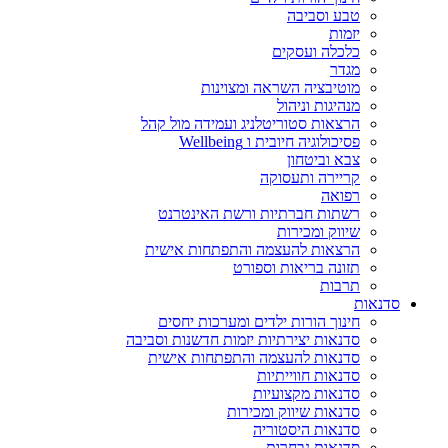
טבע וסביבה
יזמות
כלכלה ועסקים
מגדר
מוטיבציה השראה ומצוינות
מנהיגות וניהול
הרצאות סטוריטלניג ועמידה מול קהל
פסיכולוגיה חיובית ו Wellbeing
צבא וביטחון
קריירה ותעסוקה
רפואה
רשתות חברתיות ורשת האינטרנט
שיווק ומכירות
הרצאות להעצמה והתפתחות אישית
תזונה בריאות וספורט
תרבות
סדנאות
חינוך הורות ילדים ומערכות יחסים
סדנאות יצירתיות יזמות חדשנות וסביבה
סדנאות להעצמה והתפתחות אישית
סדנאות חווייתיות
סדנאות מקצועיות
סדנאות שיווק ומכירות
סדנאות היסטוריה
סדנאות נבחרות