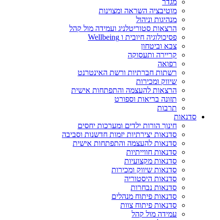
מגדר
מוטיבציה השראה ומצוינות
מנהיגות וניהול
הרצאות סטוריטלניג ועמידה מול קהל
פסיכולוגיה חיובית ו Wellbeing
צבא וביטחון
קריירה ותעסוקה
רפואה
רשתות חברתיות ורשת האינטרנט
שיווק ומכירות
הרצאות להעצמה והתפתחות אישית
תזונה בריאות וספורט
תרבות
סדנאות
חינוך הורות ילדים ומערכות יחסים
סדנאות יצירתיות יזמות חדשנות וסביבה
סדנאות להעצמה והתפתחות אישית
סדנאות חווייתיות
סדנאות מקצועיות
סדנאות שיווק ומכירות
סדנאות היסטוריה
סדנאות נבחרות
סדנאות פיתוח מנהלים
סדנאות פיתוח צוות
עמידה מול קהל