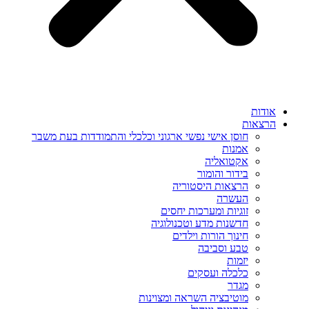
אודות
הרצאות
חוסן אישי נפשי ארגוני וכלכלי והתמודדות בעת משבר
אמנות
אקטואליה
בידור והומור
הרצאות היסטוריה
העשרה
זוגיות ומערכות יחסים
חדשנות מדע וטכנולוגיה
חינוך הורות וילדים
טבע וסביבה
יזמות
כלכלה ועסקים
מגדר
מוטיבציה השראה ומצוינות