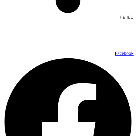
טען עוד
כל הזכויות שמורות ל – TALK SHOWS הרצאות סדנאות חיבורים
2024 © |
מפת אתר »
|
הצהרת נגישות »
טלפון ליצירת קשר:
072-2727400
Facebook