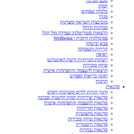
טבע וסביבה
יזמות
כלכלה ועסקים
מגדר
מוטיבציה השראה ומצוינות
מנהיגות וניהול
הרצאות סטוריטלניג ועמידה מול קהל
פסיכולוגיה חיובית ו Wellbeing
צבא וביטחון
קריירה ותעסוקה
רפואה
רשתות חברתיות ורשת האינטרנט
שיווק ומכירות
הרצאות להעצמה והתפתחות אישית
תזונה בריאות וספורט
תרבות
סדנאות
חינוך הורות ילדים ומערכות יחסים
סדנאות יצירתיות יזמות חדשנות וסביבה
סדנאות להעצמה והתפתחות אישית
סדנאות חווייתיות
סדנאות מקצועיות
סדנאות שיווק ומכירות
סדנאות היסטוריה
סדנאות נבחרות