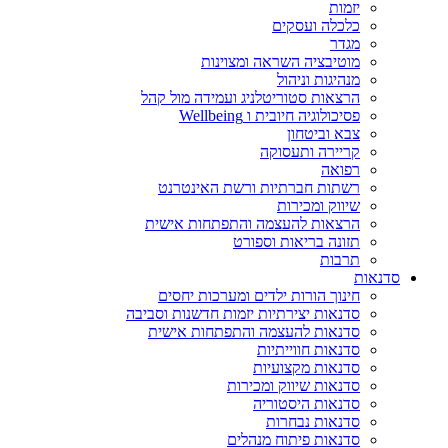
יזמות
כלכלה ועסקים
מגדר
מוטיבציה השראה ומצוינות
מנהיגות וניהול
הרצאות סטוריטלניג ועמידה מול קהל
פסיכולוגיה חיובית ו Wellbeing
צבא וביטחון
קריירה ותעסוקה
רפואה
רשתות חברתיות ורשת האינטרנט
שיווק ומכירות
הרצאות להעצמה והתפתחות אישית
תזונה בריאות וספורט
תרבות
סדנאות
חינוך הורות ילדים ומערכות יחסים
סדנאות יצירתיות יזמות חדשנות וסביבה
סדנאות להעצמה והתפתחות אישית
סדנאות חווייתיות
סדנאות מקצועיות
סדנאות שיווק ומכירות
סדנאות היסטוריה
סדנאות נבחרות
סדנאות פיתוח מנהלים