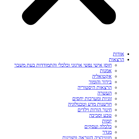
אודות
הרצאות
חוסן אישי נפשי ארגוני וכלכלי והתמודדות בעת משבר
אמנות
אקטואליה
בידור והומור
הרצאות היסטוריה
העשרה
זוגיות ומערכות יחסים
חדשנות מדע וטכנולוגיה
חינוך הורות וילדים
טבע וסביבה
יזמות
כלכלה ועסקים
מגדר
מוטיבציה השראה ומצוינות