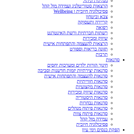
מנהיגות וניהול
הרצאות סטוריטלניג ועמידה מול קהל
פסיכולוגיה חיובית ו Wellbeing
צבא וביטחון
קריירה ותעסוקה
רפואה
רשתות חברתיות ורשת האינטרנט
שיווק ומכירות
הרצאות להעצמה והתפתחות אישית
תזונה בריאות וספורט
תרבות
סדנאות
חינוך הורות ילדים ומערכות יחסים
סדנאות יצירתיות יזמות חדשנות וסביבה
סדנאות להעצמה והתפתחות אישית
סדנאות חווייתיות
סדנאות מקצועיות
סדנאות שיווק ומכירות
סדנאות היסטוריה
סדנאות נבחרות
סדנאות פיתוח מנהלים
סדנאות פיתוח צוות
עמידה מול קהל
פסיכולוגיה חיובית
הפקת כנסים וימי עיון