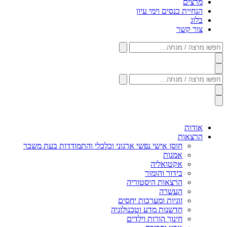
מרצים
הנחיית כנסים וימי עיון
בלוג
צור קשר
חפשו
מרצה
/
מנחה...
חפשו
מרצה
/
מנחה...
אודות
הרצאות
חוסן אישי נפשי ארגוני וכלכלי והתמודדות בעת משבר
אמנות
אקטואליה
בידור והומור
הרצאות היסטוריה
העשרה
זוגיות ומערכות יחסים
חדשנות מדע וטכנולוגיה
חינוך הורות וילדים