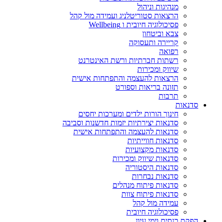
מנהיגות וניהול
הרצאות סטוריטלניג ועמידה מול קהל
פסיכולוגיה חיובית ו Wellbeing
צבא וביטחון
קריירה ותעסוקה
רפואה
רשתות חברתיות ורשת האינטרנט
שיווק ומכירות
הרצאות להעצמה והתפתחות אישית
תזונה בריאות וספורט
תרבות
סדנאות
חינוך הורות ילדים ומערכות יחסים
סדנאות יצירתיות יזמות חדשנות וסביבה
סדנאות להעצמה והתפתחות אישית
סדנאות חווייתיות
סדנאות מקצועיות
סדנאות שיווק ומכירות
סדנאות היסטוריה
סדנאות נבחרות
סדנאות פיתוח מנהלים
סדנאות פיתוח צוות
עמידה מול קהל
פסיכולוגיה חיובית
הפקת כנסים וימי עיון