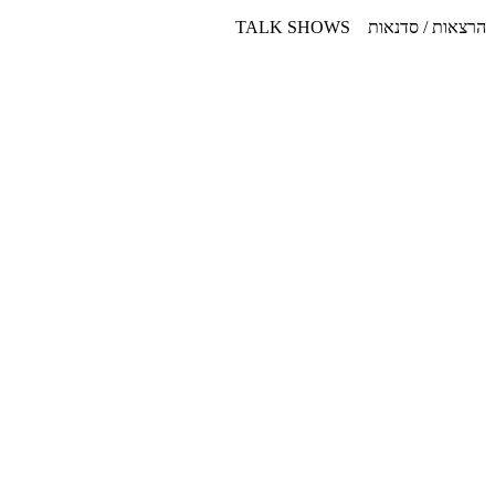
דלג
הרצאות / סדנאות TALK SHOWS
לתוכן