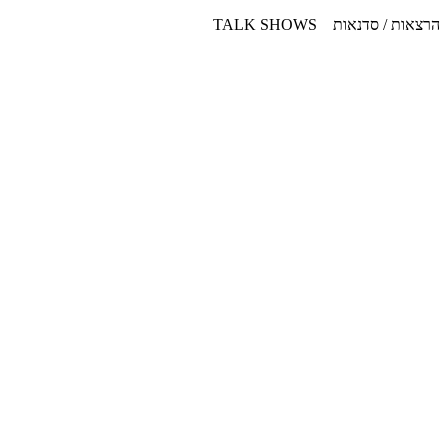
דלג
הרצאות / סדנאות TALK SHOWS
לתוכן