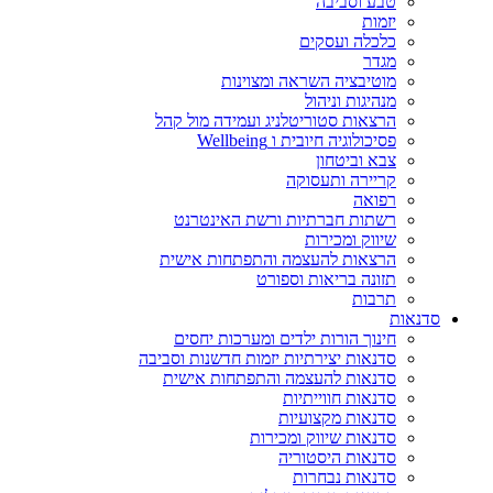
טבע וסביבה
יזמות
כלכלה ועסקים
מגדר
מוטיבציה השראה ומצוינות
מנהיגות וניהול
הרצאות סטוריטלניג ועמידה מול קהל
פסיכולוגיה חיובית ו Wellbeing
צבא וביטחון
קריירה ותעסוקה
רפואה
רשתות חברתיות ורשת האינטרנט
שיווק ומכירות
הרצאות להעצמה והתפתחות אישית
תזונה בריאות וספורט
תרבות
סדנאות
חינוך הורות ילדים ומערכות יחסים
סדנאות יצירתיות יזמות חדשנות וסביבה
סדנאות להעצמה והתפתחות אישית
סדנאות חווייתיות
סדנאות מקצועיות
סדנאות שיווק ומכירות
סדנאות היסטוריה
סדנאות נבחרות