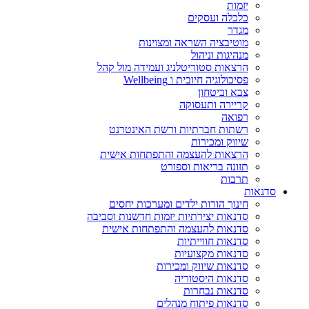
יזמות
כלכלה ועסקים
מגדר
מוטיבציה השראה ומצוינות
מנהיגות וניהול
הרצאות סטוריטלניג ועמידה מול קהל
פסיכולוגיה חיובית ו Wellbeing
צבא וביטחון
קריירה ותעסוקה
רפואה
רשתות חברתיות ורשת האינטרנט
שיווק ומכירות
הרצאות להעצמה והתפתחות אישית
תזונה בריאות וספורט
תרבות
סדנאות
חינוך הורות ילדים ומערכות יחסים
סדנאות יצירתיות יזמות חדשנות וסביבה
סדנאות להעצמה והתפתחות אישית
סדנאות חווייתיות
סדנאות מקצועיות
סדנאות שיווק ומכירות
סדנאות היסטוריה
סדנאות נבחרות
סדנאות פיתוח מנהלים