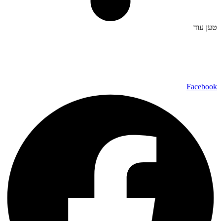
טען עוד
כל הזכויות שמורות ל – TALK SHOWS הרצאות סדנאות חיבורים
2024 © |
מפת אתר »
|
הצהרת נגישות »
טלפון ליצירת קשר:
072-2727400
Facebook