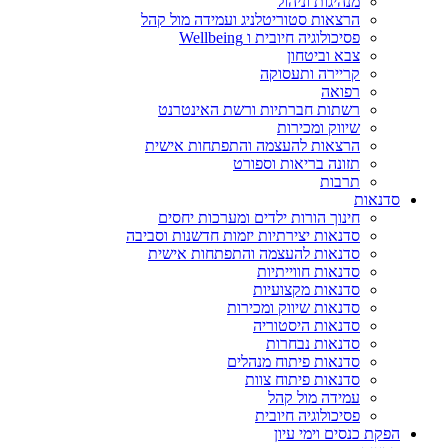
מנהיגות וניהול
הרצאות סטוריטלניג ועמידה מול קהל
פסיכולוגיה חיובית ו Wellbeing
צבא וביטחון
קריירה ותעסוקה
רפואה
רשתות חברתיות ורשת האינטרנט
שיווק ומכירות
הרצאות להעצמה והתפתחות אישית
תזונה בריאות וספורט
תרבות
סדנאות
חינוך הורות ילדים ומערכות יחסים
סדנאות יצירתיות יזמות חדשנות וסביבה
סדנאות להעצמה והתפתחות אישית
סדנאות חווייתיות
סדנאות מקצועיות
סדנאות שיווק ומכירות
סדנאות היסטוריה
סדנאות נבחרות
סדנאות פיתוח מנהלים
סדנאות פיתוח צוות
עמידה מול קהל
פסיכולוגיה חיובית
הפקת כנסים וימי עיון