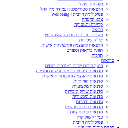
מנהיגות וניהול
הרצאות סטוריטלניג ועמידה מול קהל
פסיכולוגיה חיובית ו Wellbeing
צבא וביטחון
קריירה ותעסוקה
רפואה
רשתות חברתיות ורשת האינטרנט
שיווק ומכירות
הרצאות להעצמה והתפתחות אישית
תזונה בריאות וספורט
תרבות
סדנאות
חינוך הורות ילדים ומערכות יחסים
סדנאות יצירתיות יזמות חדשנות וסביבה
סדנאות להעצמה והתפתחות אישית
סדנאות חווייתיות
סדנאות מקצועיות
סדנאות שיווק ומכירות
סדנאות היסטוריה
סדנאות נבחרות
סדנאות פיתוח מנהלים
סדנאות פיתוח צוות
עמידה מול קהל
פסיכולוגיה חיובית
הפקת כנסים וימי עיון