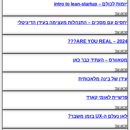
יזמות לכולם – intro to lean-startup
קראו עוד
יחסים עם מסכים – התנהלות מעצימה בעידן הדיגיטלי
קראו עוד
2024 – ARE YOU REAL???
קראו עוד
מטאוורס – העתיד כבר כאן
קראו עוד
עידן של בינה מלאכותית
קראו עוד
פרשיית לאומי קארד
קראו עוד
לאן נעלם ה-UX בזמן משבר?
קראו עוד