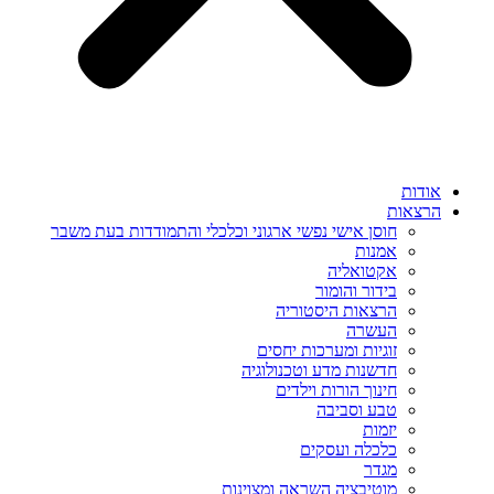
אודות
הרצאות
חוסן אישי נפשי ארגוני וכלכלי והתמודדות בעת משבר
אמנות
אקטואליה
בידור והומור
הרצאות היסטוריה
העשרה
זוגיות ומערכות יחסים
חדשנות מדע וטכנולוגיה
חינוך הורות וילדים
טבע וסביבה
יזמות
כלכלה ועסקים
מגדר
מוטיבציה השראה ומצוינות