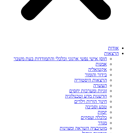
אודות
הרצאות
חוסן אישי נפשי ארגוני וכלכלי והתמודדות בעת משבר
אמנות
אקטואליה
בידור והומור
הרצאות היסטוריה
העשרה
זוגיות ומערכות יחסים
חדשנות מדע וטכנולוגיה
חינוך הורות וילדים
טבע וסביבה
יזמות
כלכלה ועסקים
מגדר
מוטיבציה השראה ומצוינות