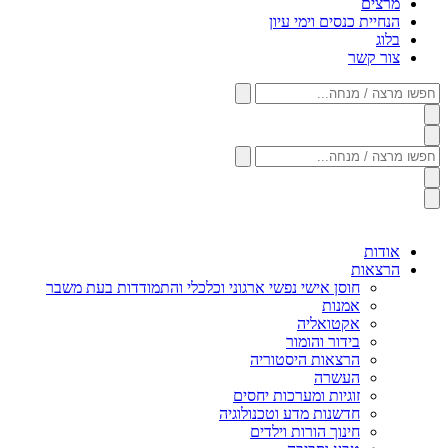
מרצים
הנחיית כנסים וימי עיון
בלוג
צור קשר
חפשו
מרצה
/
מנחה...
חפשו
מרצה
/
מנחה...
אודות
הרצאות
חוסן אישי נפשי ארגוני וכלכלי והתמודדות בעת משבר
אמנות
אקטואליה
בידור והומור
הרצאות היסטוריה
העשרה
זוגיות ומערכות יחסים
חדשנות מדע וטכנולוגיה
חינוך הורות וילדים