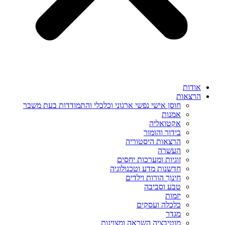
אודות
הרצאות
חוסן אישי נפשי ארגוני וכלכלי והתמודדות בעת משבר
אמנות
אקטואליה
בידור והומור
הרצאות היסטוריה
העשרה
זוגיות ומערכות יחסים
חדשנות מדע וטכנולוגיה
חינוך הורות וילדים
טבע וסביבה
יזמות
כלכלה ועסקים
מגדר
מוטיבציה השראה ומצוינות