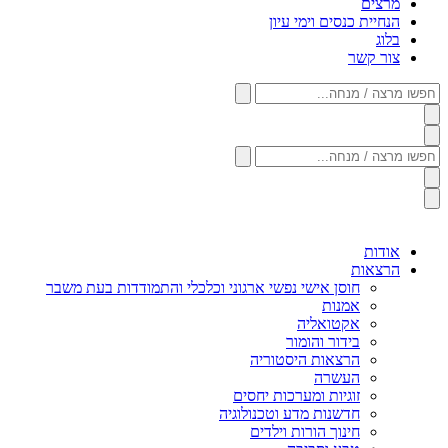
מרצים
הנחיית כנסים וימי עיון
בלוג
צור קשר
חפשו
מרצה
/
מנחה...
חפשו
מרצה
/
מנחה...
אודות
הרצאות
חוסן אישי נפשי ארגוני וכלכלי והתמודדות בעת משבר
אמנות
אקטואליה
בידור והומור
הרצאות היסטוריה
העשרה
זוגיות ומערכות יחסים
חדשנות מדע וטכנולוגיה
חינוך הורות וילדים