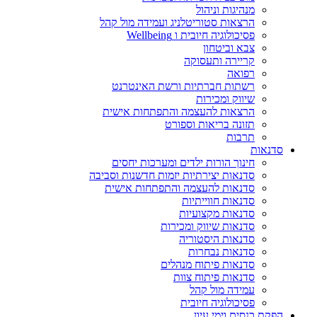
מנהיגות וניהול
הרצאות סטוריטלניג ועמידה מול קהל
פסיכולוגיה חיובית ו Wellbeing
צבא וביטחון
קריירה ותעסוקה
רפואה
רשתות חברתיות ורשת האינטרנט
שיווק ומכירות
הרצאות להעצמה והתפתחות אישית
תזונה בריאות וספורט
תרבות
סדנאות
חינוך הורות ילדים ומערכות יחסים
סדנאות יצירתיות יזמות חדשנות וסביבה
סדנאות להעצמה והתפתחות אישית
סדנאות חווייתיות
סדנאות מקצועיות
סדנאות שיווק ומכירות
סדנאות היסטוריה
סדנאות נבחרות
סדנאות פיתוח מנהלים
סדנאות פיתוח צוות
עמידה מול קהל
פסיכולוגיה חיובית
הפקת כנסים וימי עיון