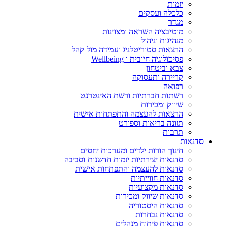
יזמות
כלכלה ועסקים
מגדר
מוטיבציה השראה ומצוינות
מנהיגות וניהול
הרצאות סטוריטלניג ועמידה מול קהל
פסיכולוגיה חיובית ו Wellbeing
צבא וביטחון
קריירה ותעסוקה
רפואה
רשתות חברתיות ורשת האינטרנט
שיווק ומכירות
הרצאות להעצמה והתפתחות אישית
תזונה בריאות וספורט
תרבות
סדנאות
חינוך הורות ילדים ומערכות יחסים
סדנאות יצירתיות יזמות חדשנות וסביבה
סדנאות להעצמה והתפתחות אישית
סדנאות חווייתיות
סדנאות מקצועיות
סדנאות שיווק ומכירות
סדנאות היסטוריה
סדנאות נבחרות
סדנאות פיתוח מנהלים