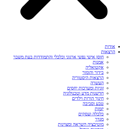
אודות
הרצאות
חוסן אישי נפשי ארגוני וכלכלי והתמודדות בעת משבר
אמנות
אקטואליה
בידור והומור
הרצאות היסטוריה
העשרה
זוגיות ומערכות יחסים
חדשנות מדע וטכנולוגיה
חינוך הורות וילדים
טבע וסביבה
יזמות
כלכלה ועסקים
מגדר
מוטיבציה השראה ומצוינות