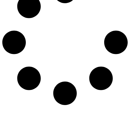
כל הזכויות שמורות ל – TALK SHOWS הרצאות סדנאות חיבורים
2024 © |
מפת אתר »
|
הצהרת נגישות »
טלפון ליצירת קשר:
072-2727400