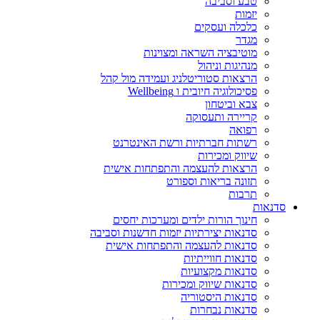
טבע וסביבה
יזמות
כלכלה ועסקים
מגדר
מוטיבציה השראה ומצוינות
מנהיגות וניהול
הרצאות סטוריטלניג ועמידה מול קהל
פסיכולוגיה חיובית ו Wellbeing
צבא וביטחון
קריירה ותעסוקה
רפואה
רשתות חברתיות ורשת האינטרנט
שיווק ומכירות
הרצאות להעצמה והתפתחות אישית
תזונה בריאות וספורט
תרבות
סדנאות
חינוך הורות ילדים ומערכות יחסים
סדנאות יצירתיות יזמות חדשנות וסביבה
סדנאות להעצמה והתפתחות אישית
סדנאות חווייתיות
סדנאות מקצועיות
סדנאות שיווק ומכירות
סדנאות היסטוריה
סדנאות נבחרות