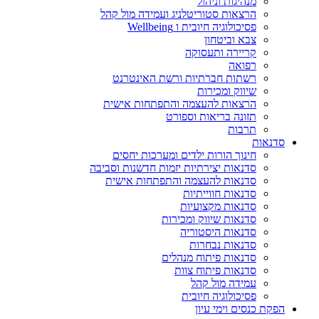
מנהיגות וניהול
הרצאות סטוריטלניג ועמידה מול קהל
פסיכולוגיה חיובית ו Wellbeing
צבא וביטחון
קריירה ותעסוקה
רפואה
רשתות חברתיות ורשת האינטרנט
שיווק ומכירות
הרצאות להעצמה והתפתחות אישית
תזונה בריאות וספורט
תרבות
סדנאות
חינוך הורות ילדים ומערכות יחסים
סדנאות יצירתיות יזמות חדשנות וסביבה
סדנאות להעצמה והתפתחות אישית
סדנאות חווייתיות
סדנאות מקצועיות
סדנאות שיווק ומכירות
סדנאות היסטוריה
סדנאות נבחרות
סדנאות פיתוח מנהלים
סדנאות פיתוח צוות
עמידה מול קהל
פסיכולוגיה חיובית
הפקת כנסים וימי עיון