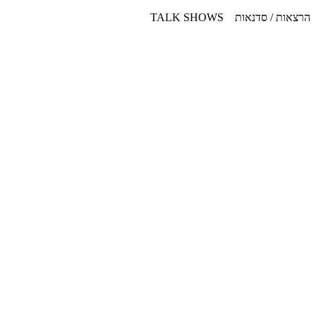
דלג
הרצאות / סדנאות TALK SHOWS
לתוכן