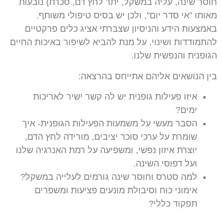
חוסר שינה, עליה במשקל, יתר לחץ דם, סכרת) נובעות
מאותו "אי סדר יום", ולכן יש בסיס טיפולי משותף.
באמצעות הידע והניסיון שצברתי אציג כלים פרקטיים
להתמודדות ושינוי, על מנת להביא לשיפור באיכות החיים
הגופנית והנפשית שלנו.
בין הנושאים אליהם אתייחס בהרצאה:
איזו פעילות גופנית יש לה קשר ישיר לאריכות
ימים?
הסבר מעשי על משמעות הפעילות הגופנית- איך
שומרת על ערכי סוכר יציבים, מורידה לחץ הדם,
יוצרת איזון נפשי, ומשפיעה על רמת האנרגיה שלנו
ועל דפוסי השינה.
למה סטרס וחוסר שינה גורמים לעלייה במשקל?
אימוני כוח וסיבולת מונעים פציעות ומשפרים
תפקוד כללי?