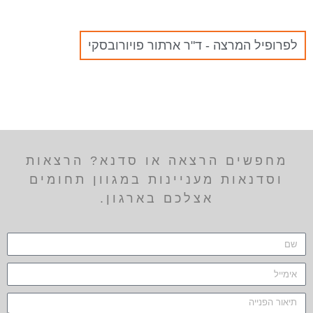
לפרופיל המרצה - ד"ר ארתור פויורובסקי
מחפשים הרצאה או סדנא? הרצאות
וסדנאות מעניינות במגוון תחומים
אצלכם בארגון.