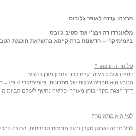
מרצה: עדנה לאופר גלובוס
מלאונרדו דה וינצ׳י ועד סטיב ג׳ובס
בּיוֹמימיקרי – חדשנות ברת קיימא בהשראת חוכמת הטב
על מה ההרצאה?
דמיינו שלכל בעיה, קיים כבר פתרון מוכן בטבע!
הטבע הוא ספריה ענקית של פתרונות. בּיוֹמימיקרי > בּיוֹ = חי
דרך הצגת מקרי בוחן מעוררי פליאה נחשף לעולם הבּיומימיקר
למי היא מתאימה?
לכל חברה וארגון סקרן ובעל מודעות סביבתית, הרוצה להכי