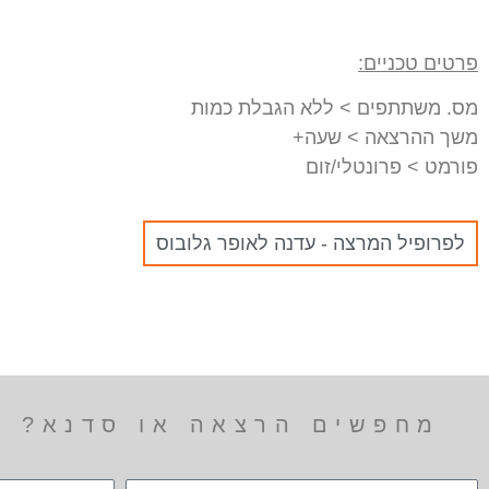
פרטים טכניים:
מס. משתתפים > ללא הגבלת כמות
משך ההרצאה > שעה+
פורמט > פרונטלי/זום
לפרופיל המרצה - עדנה לאופר גלובוס
מחפשים הרצאה או סדנא? הר