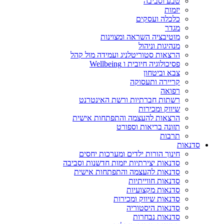
טבע וסביבה
יזמות
כלכלה ועסקים
מגדר
מוטיבציה השראה ומצוינות
מנהיגות וניהול
הרצאות סטוריטלניג ועמידה מול קהל
פסיכולוגיה חיובית ו Wellbeing
צבא וביטחון
קריירה ותעסוקה
רפואה
רשתות חברתיות ורשת האינטרנט
שיווק ומכירות
הרצאות להעצמה והתפתחות אישית
תזונה בריאות וספורט
תרבות
סדנאות
חינוך הורות ילדים ומערכות יחסים
סדנאות יצירתיות יזמות חדשנות וסביבה
סדנאות להעצמה והתפתחות אישית
סדנאות חווייתיות
סדנאות מקצועיות
סדנאות שיווק ומכירות
סדנאות היסטוריה
סדנאות נבחרות