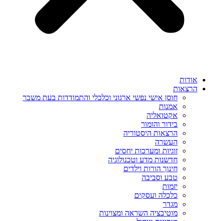
אודות
הרצאות
חוסן אישי נפשי ארגוני וכלכלי והתמודדות בעת משבר
אמנות
אקטואליה
בידור והומור
הרצאות היסטוריה
העשרה
זוגיות ומערכות יחסים
חדשנות מדע וטכנולוגיה
חינוך הורות וילדים
טבע וסביבה
יזמות
כלכלה ועסקים
מגדר
מוטיבציה השראה ומצוינות