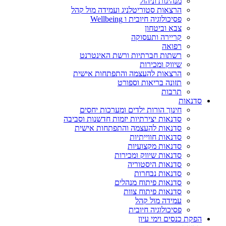
מנהיגות וניהול
הרצאות סטוריטלניג ועמידה מול קהל
פסיכולוגיה חיובית ו Wellbeing
צבא וביטחון
קריירה ותעסוקה
רפואה
רשתות חברתיות ורשת האינטרנט
שיווק ומכירות
הרצאות להעצמה והתפתחות אישית
תזונה בריאות וספורט
תרבות
סדנאות
חינוך הורות ילדים ומערכות יחסים
סדנאות יצירתיות יזמות חדשנות וסביבה
סדנאות להעצמה והתפתחות אישית
סדנאות חווייתיות
סדנאות מקצועיות
סדנאות שיווק ומכירות
סדנאות היסטוריה
סדנאות נבחרות
סדנאות פיתוח מנהלים
סדנאות פיתוח צוות
עמידה מול קהל
פסיכולוגיה חיובית
הפקת כנסים וימי עיון