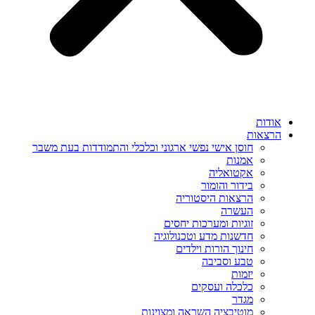
אודות
הרצאות
חוסן אישי נפשי ארגוני וכלכלי והתמודדות בעת משבר
אמנות
אקטואליה
בידור והומור
הרצאות היסטוריה
העשרה
זוגיות ומערכות יחסים
חדשנות מדע וטכנולוגיה
חינוך הורות וילדים
טבע וסביבה
יזמות
כלכלה ועסקים
מגדר
מוטיבציה השראה ומצוינות