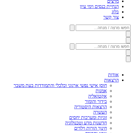
מרצים
הנחיית כנסים וימי עיון
בלוג
צור קשר
חפשו
מרצה
/
מנחה...
חפשו
מרצה
/
מנחה...
אודות
הרצאות
חוסן אישי נפשי ארגוני וכלכלי והתמודדות בעת משבר
אמנות
אקטואליה
בידור והומור
הרצאות היסטוריה
העשרה
זוגיות ומערכות יחסים
חדשנות מדע וטכנולוגיה
חינוך הורות וילדים