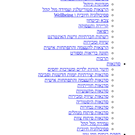
מנהיגות וניהול
הרצאות סטוריטלניג ועמידה מול קהל
פסיכולוגיה חיובית ו Wellbeing
צבא וביטחון
קריירה ותעסוקה
רפואה
רשתות חברתיות ורשת האינטרנט
שיווק ומכירות
הרצאות להעצמה והתפתחות אישית
תזונה בריאות וספורט
תרבות
סדנאות
חינוך הורות ילדים ומערכות יחסים
סדנאות יצירתיות יזמות חדשנות וסביבה
סדנאות להעצמה והתפתחות אישית
סדנאות חווייתיות
סדנאות מקצועיות
סדנאות שיווק ומכירות
סדנאות היסטוריה
סדנאות נבחרות
סדנאות פיתוח מנהלים
סדנאות פיתוח צוות
עמידה מול קהל
פסיכולוגיה חיובית
הפקת כנסים וימי עיון