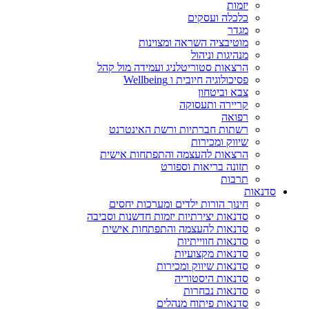
יזמות
כלכלה ועסקים
מגדר
מוטיבציה השראה ומצוינות
מנהיגות וניהול
הרצאות סטוריטלניג ועמידה מול קהל
פסיכולוגיה חיובית ו Wellbeing
צבא וביטחון
קריירה ותעסוקה
רפואה
רשתות חברתיות ורשת האינטרנט
שיווק ומכירות
הרצאות להעצמה והתפתחות אישית
תזונה בריאות וספורט
תרבות
סדנאות
חינוך הורות ילדים ומערכות יחסים
סדנאות יצירתיות יזמות חדשנות וסביבה
סדנאות להעצמה והתפתחות אישית
סדנאות חווייתיות
סדנאות מקצועיות
סדנאות שיווק ומכירות
סדנאות היסטוריה
סדנאות נבחרות
סדנאות פיתוח מנהלים